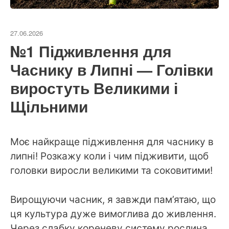
27.06.2026
№1 Підживлення для
Часнику в Липні — Голівки
виростуть Великими і
Щільними
Моє найкраще підживлення для часнику в
липні! Розкажу коли і чим підживити, щоб
головки виросли великими та соковитими!
Вирощуючи часник, я завжди пам’ятаю, що
ця культура дуже вимоглива до живлення.
Через слабку кореневу систему рослина