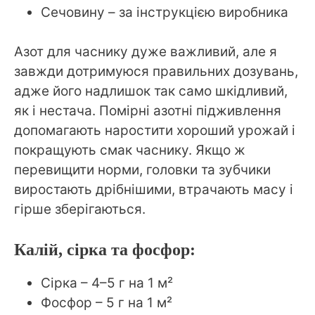
Сечовину – за інструкцією виробника
Азот для часнику дуже важливий, але я
завжди дотримуюся правильних дозувань,
адже його надлишок так само шкідливий,
як і нестача. Помірні азотні підживлення
допомагають наростити хороший урожай і
покращують смак часнику. Якщо ж
перевищити норми, головки та зубчики
виростають дрібнішими, втрачають масу і
гірше зберігаються.
Калій, сірка та фосфор:
Сірка – 4–5 г на 1 м²
Фосфор – 5 г на 1 м²