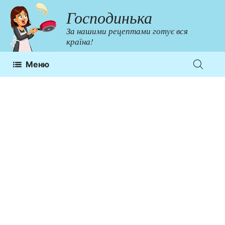
Перейти
Господинька
до
За нашими рецептами готує вся
контенту
країна!
Меню