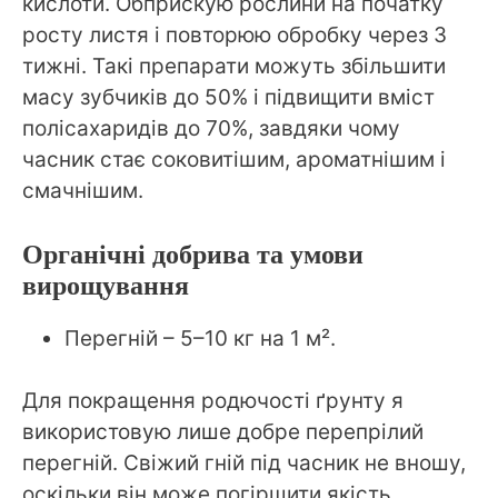
кислоти. Обприскую рослини на початку
росту листя і повторюю обробку через 3
тижні. Такі препарати можуть збільшити
масу зубчиків до 50% і підвищити вміст
полісахаридів до 70%, завдяки чому
часник стає соковитішим, ароматнішим і
смачнішим.
Органічні добрива та умови
вирощування
Перегній – 5–10 кг на 1 м².
Для покращення родючості ґрунту я
використовую лише добре перепрілий
перегній. Свіжий гній під часник не вношу,
оскільки він може погіршити якість