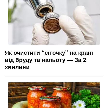
Як очистити “сіточку” на крані
від бруду та нальоту — За 2
хвилини