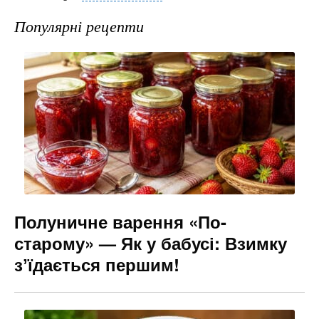
c
er
e
s
ai
e
gr
s
l
Популярні рецепти
b
a
e
o
m
n
o
g
k
er
Полуничне варення «По-
старому» — Як у бабусі: Взимку
зʼїдається першим!