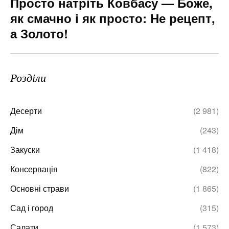
Просто натріть Ковбасу — Боже,
як смачно і як просто: Не рецепт,
а Золото!
Розділи
Десерти
(2 981)
Дім
(243)
Закуски
(1 418)
Консервація
(822)
Основні страви
(1 865)
Сад і город
(315)
Салати
(1 573)