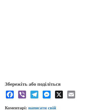
Збережіть або поділіться
F
Vi
T
M
X
E
a
b
el
e
m
Коментарі:
написати свій