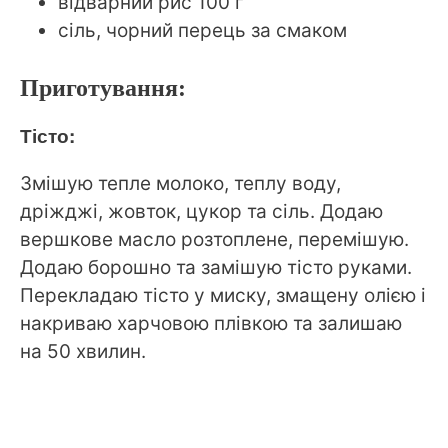
відварний рис 100 г
сіль, чорний перець за смаком
Приготування:
Тісто:
Змішую тепле молоко, теплу воду,
дріжджі, жовток, цукор та сіль. Додаю
вершкове масло розтоплене, перемішую.
Додаю борошно та замішую тісто руками.
Перекладаю тісто у миску, змащену олією і
накриваю харчовою плівкою та залишаю
на 50 хвилин.