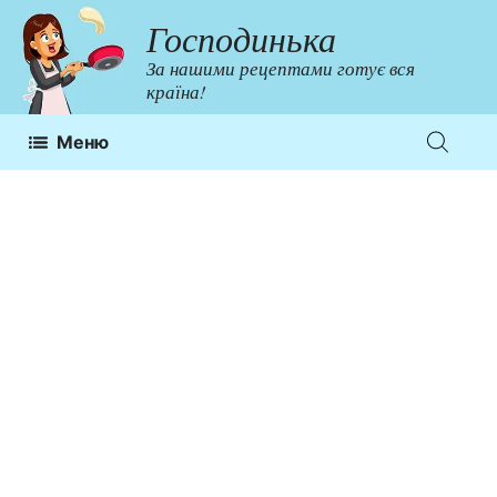
Перейти
Господинька
до
За нашими рецептами готує вся
контенту
країна!
Меню