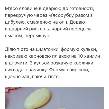
М’ясо яловиче відварюю до готовності,
перекручую через м’ясорубку разом з
цибулею, смаженою на олії. Додаю
відварний рис, сіль, чорний перець за
смаком, перемішую.
Ділю тісто на шматочки, формую кульки,
накриваю харчовою плівкою на 10 хвилин
відпочити. З кульок розкачую коржики і
викладаю начинку. Формую пиріжки,
щільно защіпаючи тісто.