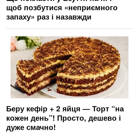
щоб позбутися «неприємного
запаху» раз і назавжди
Беру кефір + 2 яйця — Торт “на
кожен день”! Просто, дешево і
дуже смачно!