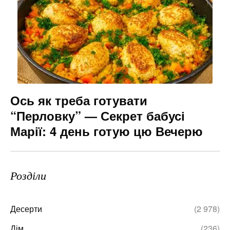
Ось як треба готувати
“Перловку” — Секрет бабусі
Марії: 4 день готую цю Вечерю
Розділи
Десерти
(2 978)
Дім
(236)