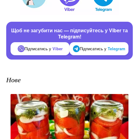
Щоб не загубити нас — підписуйтесь у Viber та
Telegram!
Підписатись у
Viber
Підписатись у
Telegram
Нове