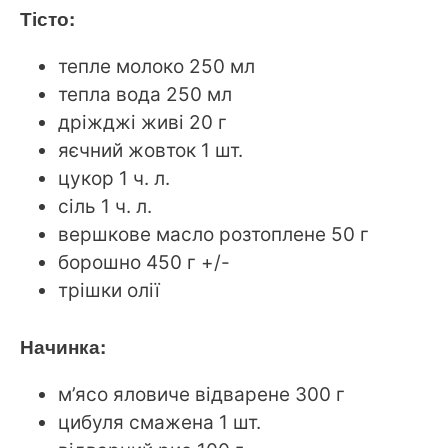
Тісто:
тепле молоко 250 мл
тепла вода 250 мл
дріжджі живі 20 г
яєчний жовток 1 шт.
цукор 1 ч. л.
сіль 1 ч. л.
вершкове масло розтоплене 50 г
борошно 450 г +/-
трішки олії
Начинка:
м’ясо яловиче відварене 300 г
цибуля смажена 1 шт.