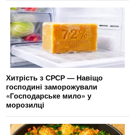
Хитрість з СРСР — Навіщо
господині заморожували
«Господарське мило» у
морозилці