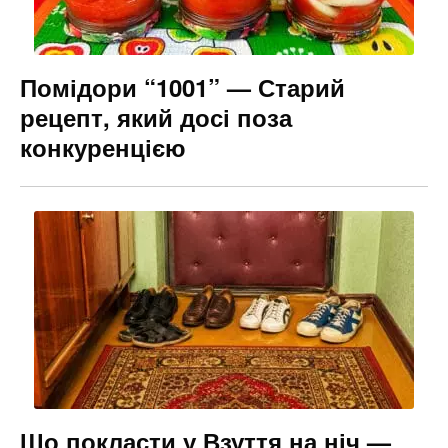
Помідори “1001” — Старий
рецепт, який досі поза
конкуренцією
Що покласти у Взуття на ніч —