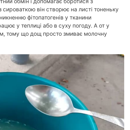
тний обмін і допомагає боротися з
 сироваткою він створює на листі тоненьку
никненню фітопатогенів у тканини
ацює у теплиці або в суху погоду. А от у
м, тому що дощ просто змиває молочну