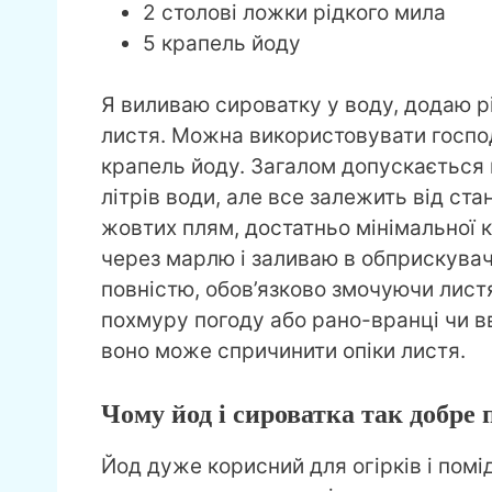
2 столові ложки рідкого мила
5 крапель йоду
Я виливаю сироватку у воду, додаю р
листя. Можна використовувати госпо
крапель йоду. Загалом допускається 
літрів води, але все залежить від ст
жовтих плям, достатньо мінімальної к
через марлю і заливаю в обприскувач
повністю, обов’язково змочуючи листя 
похмуру погоду або рано-вранці чи в
воно може спричинити опіки листя.
Чому йод і сироватка так добре
Йод дуже корисний для огірків і помі