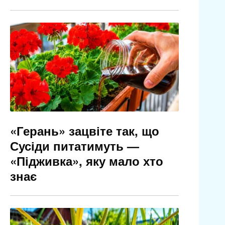
«Герань» зацвіте так, що
Сусіди питатимуть —
«Підживка», яку мало хто
знає