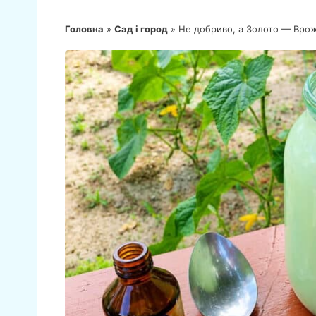
Головна
»
Сад і город
»
Не добриво, а Золото — Врож