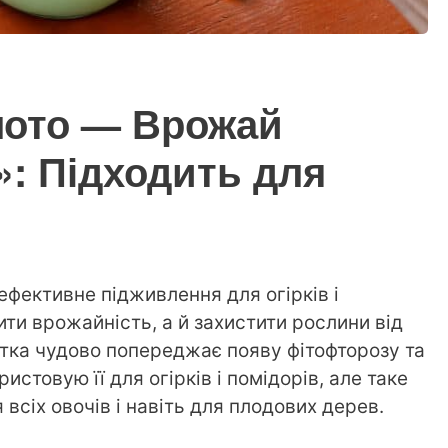
лото — Врожай
: Підходить для
ефективне підживлення для огірків і
ти врожайність, а й захистити рослини від
тка чудово попереджає появу фітофторозу та
стовую її для огірків і помідорів, але таке
всіх овочів і навіть для плодових дерев.