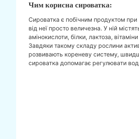
Чим корисна сироватка:
Сироватка є побічним продуктом при 
від неї просто величезна. У ній містят
амінокислоти, білки, лактоза, вітамін
Завдяки такому складу рослини акти
розвивають кореневу систему, швидше
сироватка допомагає регулювати водни