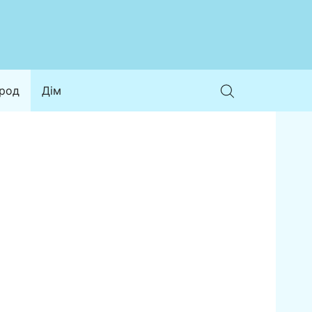
ород
Дім