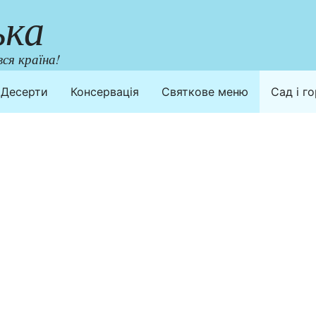
ька
ся країна!
Десерти
Консервація
Святкове меню
Сад і г