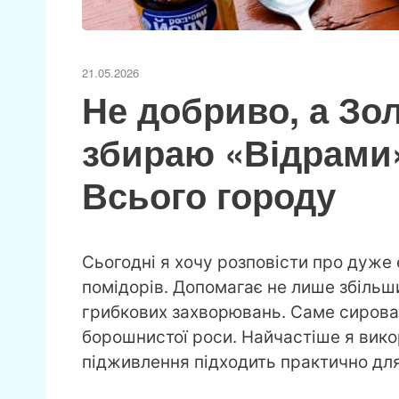
21.05.2026
Не добриво, а Зо
збираю «Відрами»
Всього городу
Сьогодні я хочу розповісти про дуже 
помідорів. Допомагає не лише збільши
грибкових захворювань. Саме сирова
борошнистої роси. Найчастіше я викори
підживлення підходить практично для 