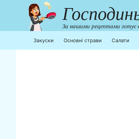
Перейти
Господин
до
контенту
За нашими рецептами готує в
Закуски
Основні страви
Салати