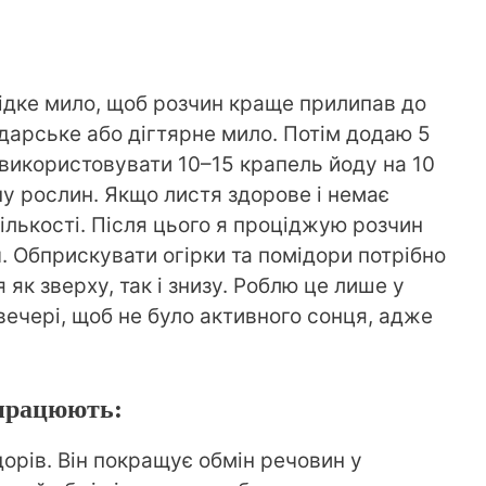
ідке мило, щоб розчин краще прилипав до
дарське або дігтярне мило. Потім додаю 5
використовувати 10–15 крапель йоду на 10
ану рослин. Якщо листя здорове і немає
ількості. Після цього я проціджую розчин
. Обприскувати огірки та помідори потрібно
як зверху, так і знизу. Роблю це лише у
вечері, щоб не було активного сонця, адже
 працюють:
дорів. Він покращує обмін речовин у