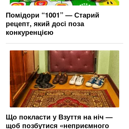
Помідори “1001” — Старий
рецепт, який досі поза
конкуренцією
Що покласти у Взуття на ніч —
щоб позбутися «неприємного