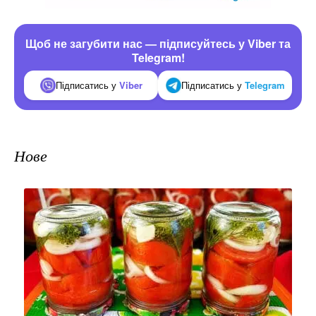
Щоб не загубити нас — підписуйтесь у Viber та
Telegram!
Підписатись у
Viber
Підписатись у
Telegram
Нове