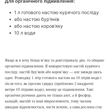
Для органічного підживлення:
1 л готового настою курячого посліду
або настою бур’янів
або настою коров’яку
10 л води
Якщо ж я хочу більш м’яку та довготривалу дію, то обираю
органічні підживлення. Я використовую настій курячого
посліду, настій бур’янів або коров’яку — але завжди щось
одне. Розводжу 1 літр готового настою на 10 літрів води і
після того, як проллю грядку (приблизно 2 квадратні
метри 10 літрами води), вношу це підживлення. Такі
органічні розчини дають не тільки азот, а й фосфор,
кальцій, магній та інші мікроелементи, тому часник
швидше відновлюється, листя зеленіє, а сама рослина стає