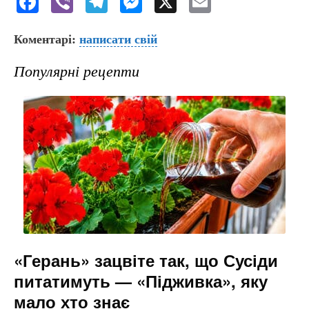
F
Vi
T
M
X
E
a
b
el
e
m
Коментарі:
c
er
написати свій
e
s
ai
e
gr
s
l
Популярні рецепти
b
a
e
o
m
n
o
g
k
er
«Герань» зацвіте так, що Сусіди
питатимуть — «Підживка», яку
мало хто знає