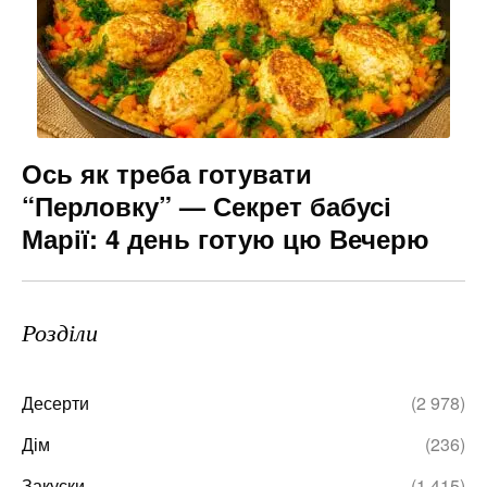
Ось як треба готувати
“Перловку” — Секрет бабусі
Марії: 4 день готую цю Вечерю
Розділи
Десерти
(2 978)
Дім
(236)
Закуски
(1 415)