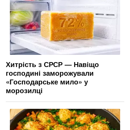
Хитрість з СРСР — Навіщо
господині заморожували
«Господарське мило» у
морозилці