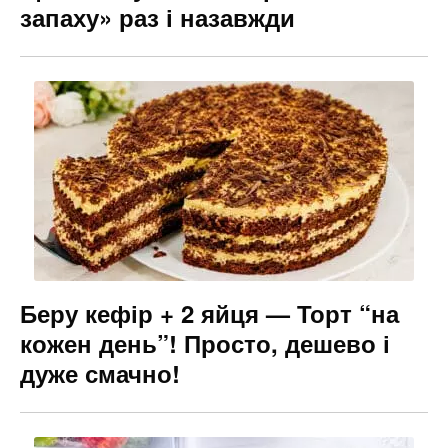
запаху» раз і назавжди
Беру кефір + 2 яйця — Торт “на
кожен день”! Просто, дешево і
дуже смачно!