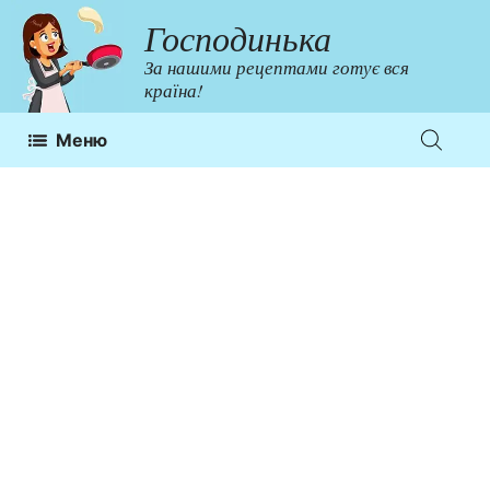
Перейти
Господинька
до
За нашими рецептами готує вся
контенту
країна!
Меню