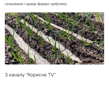
сильнішою і краще формує цибулину.
З каналу “Корисне TV”