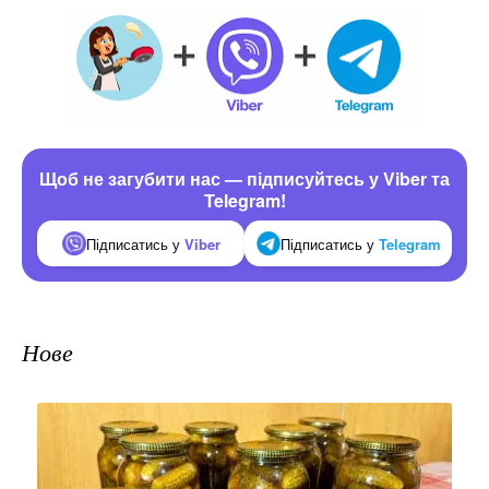
Щоб не загубити нас — підписуйтесь у Viber та
Telegram!
Підписатись у
Viber
Підписатись у
Telegram
Нове