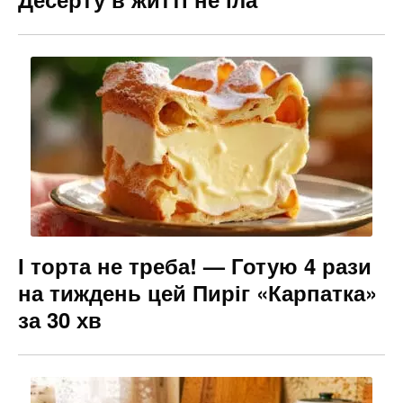
І торта не треба! — Готую 4 рази
на тиждень цей Пиріг «Карпатка»
за 30 хв