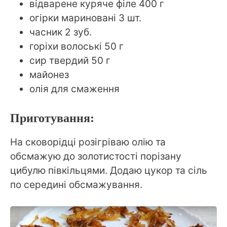
відварене куряче філе 400 г
огірки мариновані 3 шт.
часник 2 зуб.
горіхи волоські 50 г
сир твердий 50 г
майонез
олія для смаження
Приготування:
На сковорідці розігріваю олію та
обсмажую до золотистості порізану
цибулю півкільцями. Додаю цукор та сіль
по середині обсмажування.