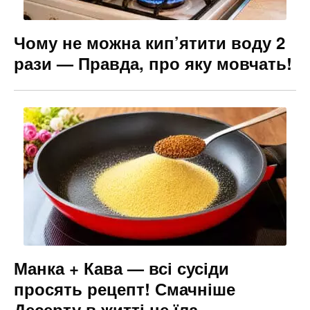
Чому не можна кип’ятити воду 2
рази — Правда, про яку мовчать!
Манка + Кава — всі сусіди
просять рецепт! Смачніше
Десерту в житті не їла