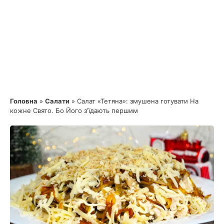
Головна
»
Салати
»
Салат «Тетяна»: змушена готувати На
кожне Свято. Бо Його зʼїдають першим