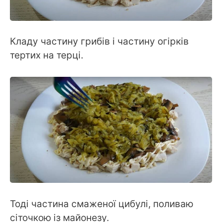
Кладу частину грибів і частину огірків
тертих на терці.
Тоді частина смаженої цибулі, поливаю
сіточкою із майонезу.