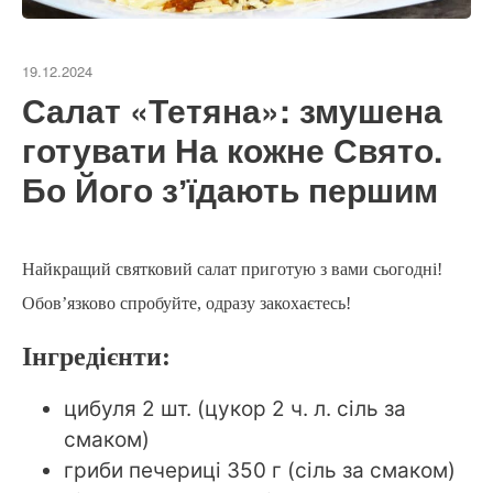
19.12.2024
Салат «Тетяна»: змушена
готувати На кожне Свято.
Бо Його зʼїдають першим
Найкращий святковий салат приготую з вами сьогодні!
Обов’язково спробуйте, одразу закохаєтесь!
Інгредієнти:
цибуля 2 шт. (цукор 2 ч. л. сіль за
смаком)
гриби печериці 350 г (сіль за смаком)