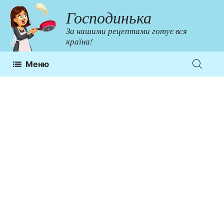
Перейти
Господинька
до
За нашими рецептами готує вся
контенту
країна!
Меню