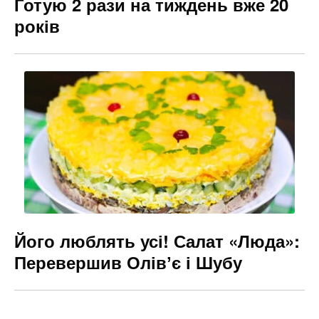
Готую 2 рази на тиждень вже 20
років
Його люблять усі! Салат «Люда»:
Перевершив Олівʼє і Шубу