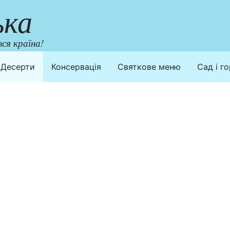
ька
ся країна!
Десерти
Консервація
Святкове меню
Сад і г