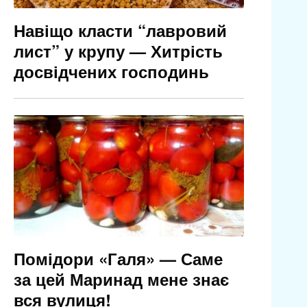
Навіщо класти “лавровий
лист” у крупу — Хитрість
досвідчених господинь
Помідори «Галя» — Саме
за цей Маринад мене знає
вся вулиця!