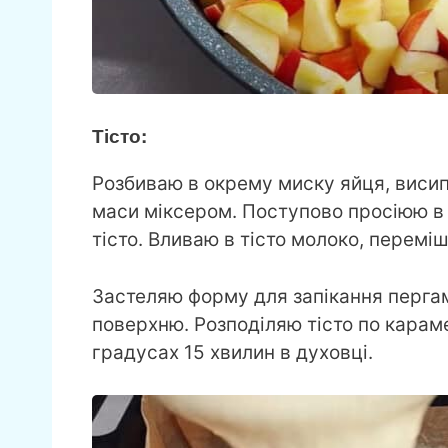
Тісто:
Розбиваю в окрему миску яйця, висипа
маси міксером. Поступово просіюю в
тісто. Вливаю в тісто молоко, перемі
Застеляю форму для запікання перга
поверхню. Розподіляю тісто по караме
градусах 15 хвилин в духовці.