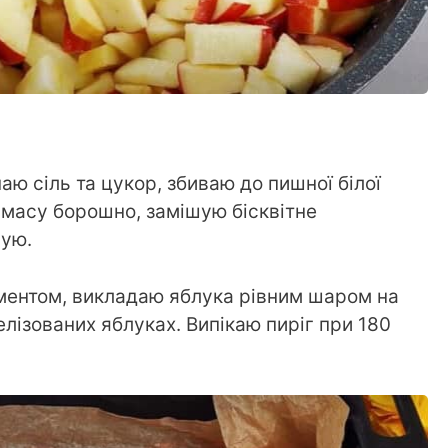
ю сіль та цукор, збиваю до пишної білої
 масу борошно, замішую бісквітне
шую.
ментом, викладаю яблука рівним шаром на
лізованих яблуках. Випікаю пиріг при 180