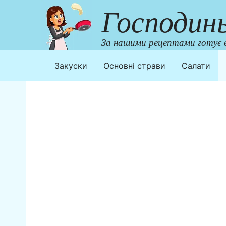
Перейти
Господин
до
контенту
За нашими рецептами готує в
Закуски
Основні страви
Салати