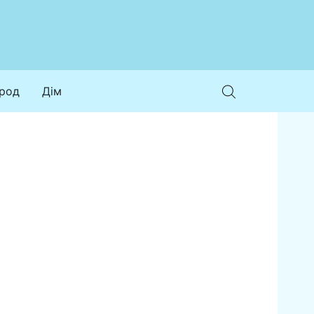
ород
Дім