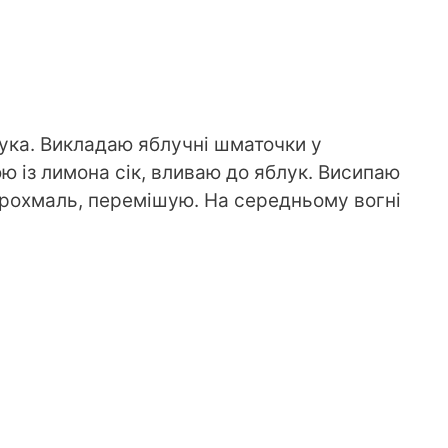
ка. Викладаю яблучні шматочки у
 із лимона сік, вливаю до яблук. Висипаю
крохмаль, перемішую. На середньому вогні