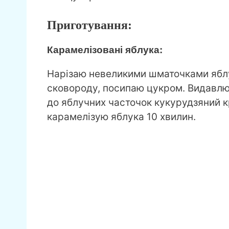
Приготування:
Карамелізовані яблука:
Нарізаю невеликими шматочками яблу
сковороду, посипаю цукром. Видавлюю
до яблучних часточок кукурудзяний 
карамелізую яблука 10 хвилин.