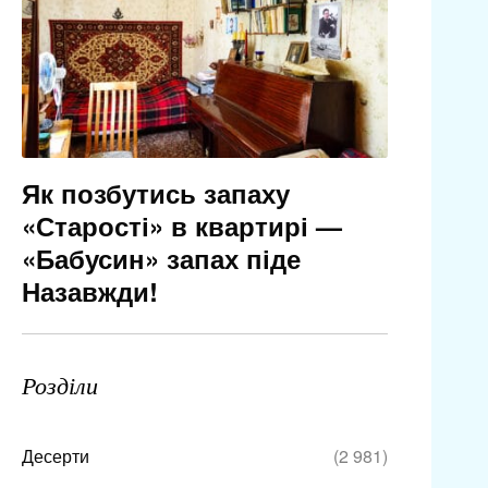
Як позбутись запаху
«Старості» в квартирі —
«Бабусин» запах піде
Назавжди!
Розділи
Десерти
(2 981)