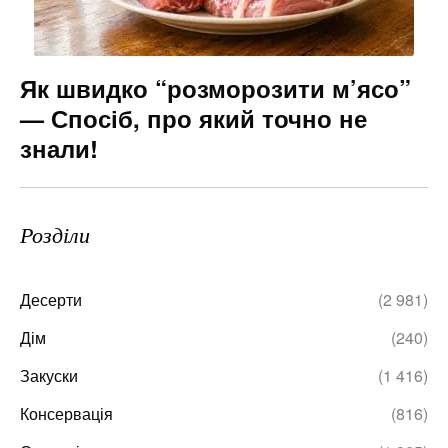
Як швидко “розморозити м’ясо”
— Спосіб, про який точно не
знали!
Розділи
Десерти
(2 981)
Дім
(240)
Закуски
(1 416)
Консервація
(816)