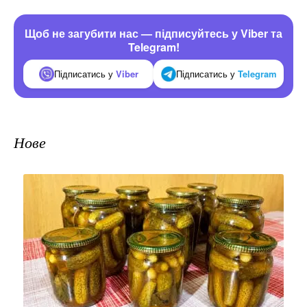
Щоб не загубити нас — підписуйтесь у Viber та
Telegram!
Підписатись у
Viber
Підписатись у
Telegram
Нове