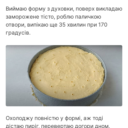
Виймаю форму з духовки, поверх викладаю
заморожене тісто, роблю паличкою
отвори, випікаю ще 35 хвилин при 170
градусів.
Охолоджу повністю у формі, аж тоді
дістаю пиріг, перевертаю догори дном,