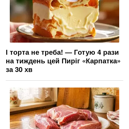
І торта не треба! — Готую 4 рази
на тиждень цей Пиріг «Карпатка»
за 30 хв