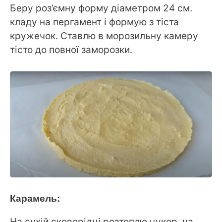
Беру роз’ємну форму діаметром 24 см.
кладу на пергамент і формую з тіста
кружечок. Ставлю в морозильну камеру
тісто до повної заморозки.
Карамель:
На сухій сковорідці розтоплю цукор, на