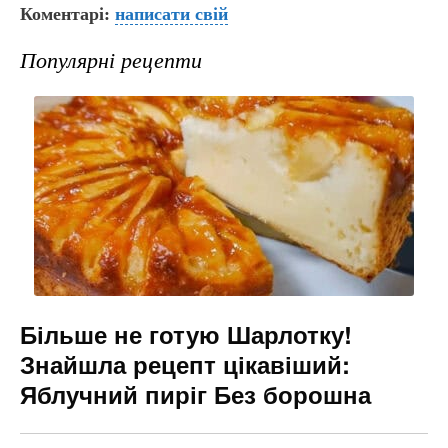
Коментарі:
c
er
написати свій
e
s
ai
e
gr
s
l
Популярні рецепти
b
a
e
o
m
n
o
g
k
er
Більше не готую Шарлотку!
Знайшла рецепт цікавіший:
Яблучний пиріг Без борошна