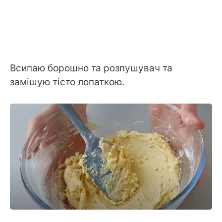
Всипаю борошно та розпушувач та
замішую тісто лопаткою.