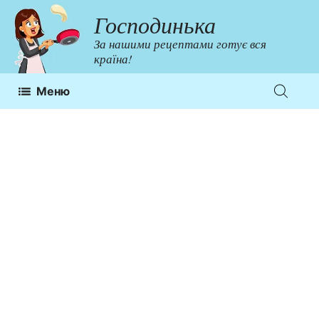
Перейти
Господинька
до
За нашими рецептами готує вся
контенту
країна!
Меню