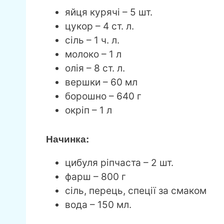
яйця курячі – 5 шт.
цукор – 4 ст. л.
сіль – 1 ч. л.
молоко – 1 л
олія – 8 ст. л.
вершки – 60 мл
борошно – 640 г
окріп – 1 л
Начинка:
цибуля ріпчаста – 2 шт.
фарш – 800 г
сіль, перець, спеції за смаком
вода – 150 мл.