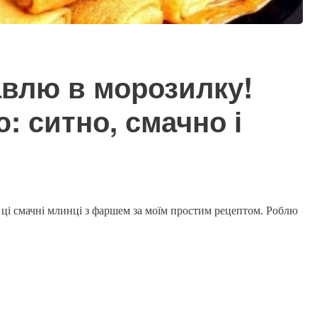
тавлю в морозилку!
: ситно, смачно і
 ці смачні млинці з фаршем за моїм простим рецептом. Роблю