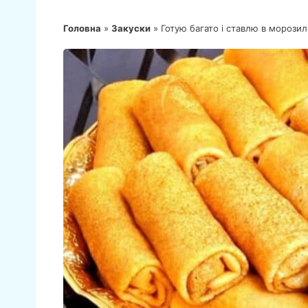
Головна
»
Закуски
»
Готую багато і ставлю в морози