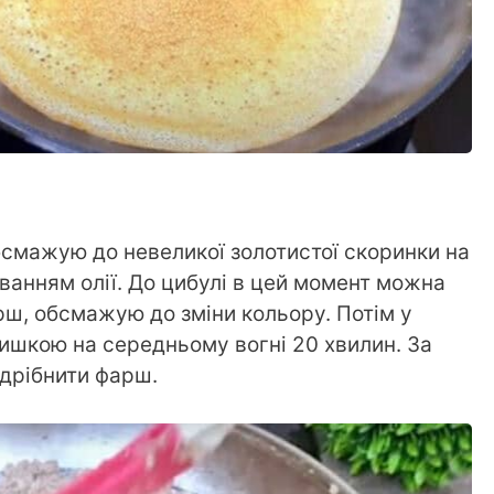
смажую до невеликої золотистої скоринки на
ванням олії. До цибулі в цей момент можна
рш, обсмажую до зміни кольору. Потім у
ишкою на середньому вогні 20 хвилин. За
дрібнити фарш.