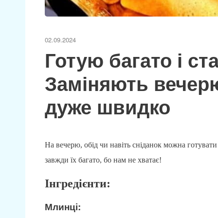
02.09.2024
Готую багато і с
Заміняють вечерю
дуже швидко
На вечерю, обід чи навіть сніданок можна готувати
завжди їх багато, бо нам не хватає!
Інгредієнти:
Млинці: