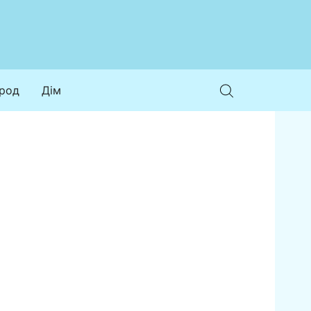
ород
Дім