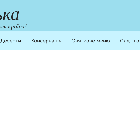
ька
ся країна!
Десерти
Консервація
Святкове меню
Сад і г