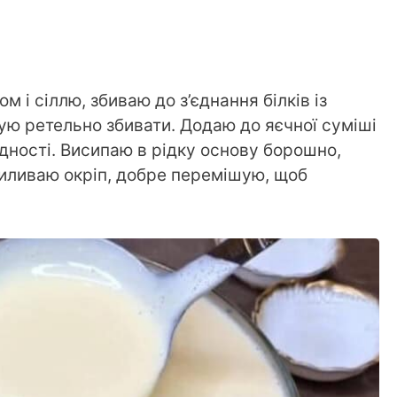
ом і сіллю, збиваю до з’єднання білків із
ю ретельно збивати. Додаю до яєчної суміші
дності. Висипаю в рідку основу борошно,
 виливаю окріп, добре перемішую, щоб