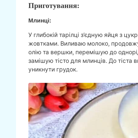
Приготування:
Млинці:
У глибокій тарілці з’єдную яйця з цукр
жовтками. Виливаю молоко, продовжу
олію та вершки, перемішую до однорі
замішую тісто для млинців. До тіста
уникнути грудок.