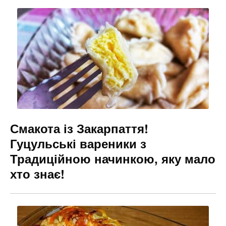
b
a
e
o
m
n
o
g
k
er
Смакота із Закарпаття!
Гуцульські вареники з
Традиційною начинкою, яку мало
хто знає!