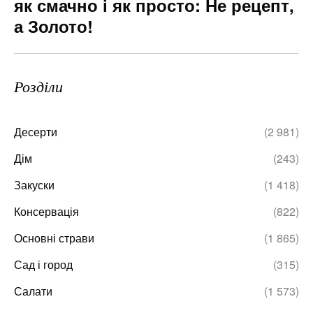
як смачно і як просто: Не рецепт,
а Золото!
Розділи
Десерти
(2 981)
Дім
(243)
Закуски
(1 418)
Консервація
(822)
Основні страви
(1 865)
Сад і город
(315)
Салати
(1 573)