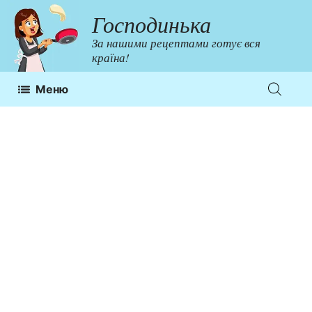
Перейти
Господинька
до
За нашими рецептами готує вся
контенту
країна!
Меню