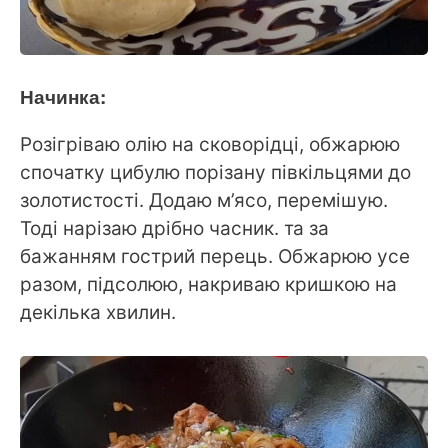
Начинка:
Розігріваю олію на сковорідці, обжарюю
спочатку цибулю порізану півкільцями до
золотистості. Додаю м’ясо, перемішую.
Тоді нарізаю дрібно часник. та за
бажанням гострий перець. Обжарюю усе
разом, підсолюю, накриваю кришкою на
декілька хвилин.