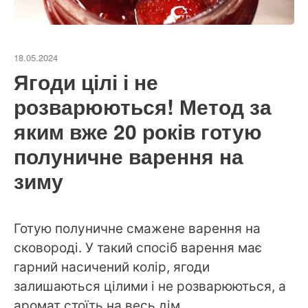
18.05.2024
Ягоди цілі і не
розварюються! Метод за
яким вже 20 років готую
полуничне варення на
зиму
Готую полуничне смажене варення на
сковороді. У такий спосіб варення має
гарний насичений колір, ягоди
залишаються цілими і не розварюються, а
аромат стоїть на весь дім.