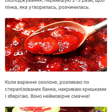
охолоджування, перемішую 2-3 рази, щоб
пінка, яка утворилась, розчинилась.
Коли варення охолоне, розливаю по
стерилізованих банка, накриваю кришками
і зберігаю. Воно неймовірне смачне!