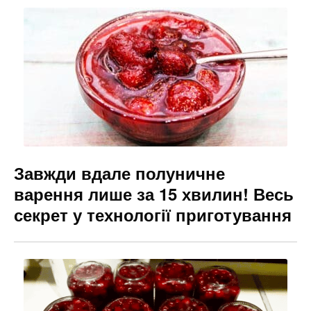
b
a
e
o
m
n
o
g
k
er
Завжди вдале полуничне
варення лише за 15 хвилин! Весь
секрет у технології приготування