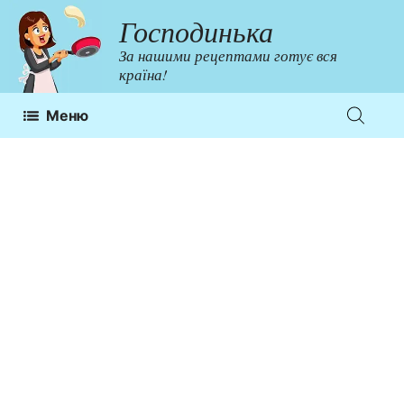
Перейти
Господинька
до
За нашими рецептами готує вся
контенту
країна!
Меню