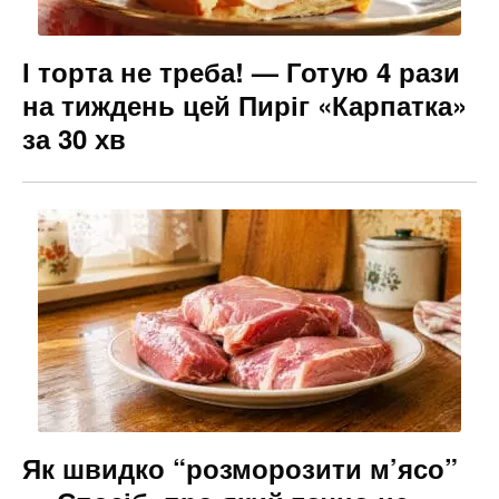
І торта не треба! — Готую 4 рази
на тиждень цей Пиріг «Карпатка»
за 30 хв
Як швидко “розморозити м’ясо”