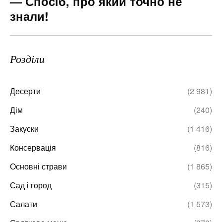
— Спосіб, про який точно не
знали!
Розділи
Десерти
(2 981)
Дім
(240)
Закуски
(1 416)
Консервація
(816)
Основні страви
(1 865)
Сад і город
(315)
Салати
(1 573)