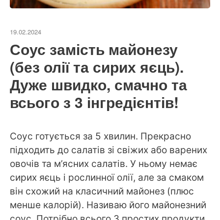
19.02.2024
Соус замість майонезу
(без олії та сирих яєць).
Дуже швидко, смачно та
всього з 3 інгредієнтів!
Соус готується за 5 хвилин. Прекрасно
підходить до салатів зі свіжих або варених
овочів та м’ясних салатів. У ньому немає
сирих яєць і рослинної олії, але за смаком
він схожий на класичний майонез (плюс
менше калорій). Називаю його майонезний
соус. Потрібно всього 3 простих продукти