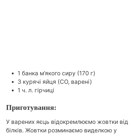
1 банка м’якого сиру (170 г)
3 курячі яйця (СО, варені)
1 ч. л. гірчиці
Приготування:
У варених яєць відокремлюємо жовтки від
білків. Жовтки розминаємо виделкою у