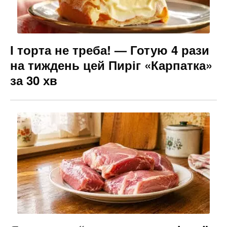
І торта не треба! — Готую 4 рази
на тиждень цей Пиріг «Карпатка»
за 30 хв