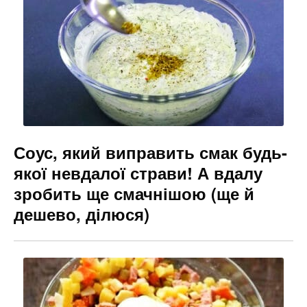
o
m
n
o
g
k
er
Соус, який виправить смак будь-
якої невдалої страви! А вдалу
зробить ще смачнішою (ще й
дешево, ділюся)