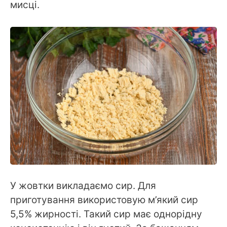
мисці.
У жовтки викладаємо сир. Для
приготування використовую м’який сир
5,5% жирності. Такий сир має однорідну