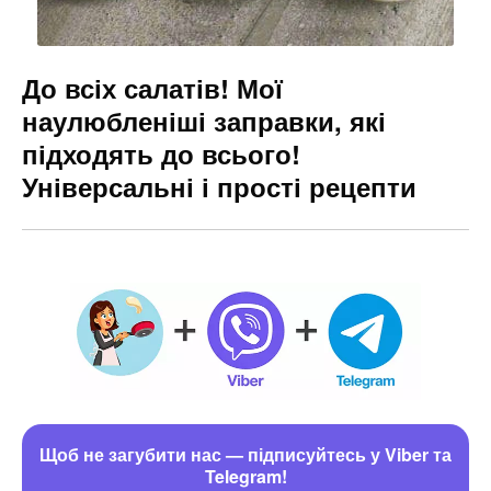
До всіх салатів! Мої
наулюбленіші заправки, які
підходять до всього!
Універсальні і прості рецепти
Щоб не загубити нас — підписуйтесь у Viber та
Telegram!