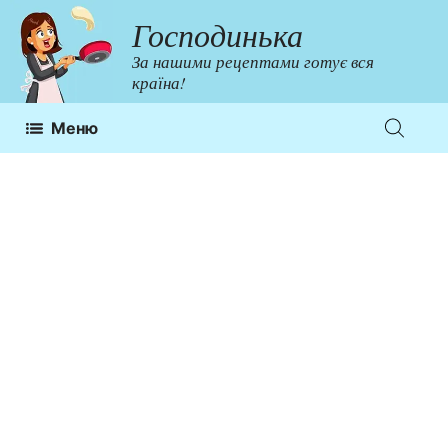
Перейти
Господинька
до
За нашими рецептами готує вся
контенту
країна!
Меню