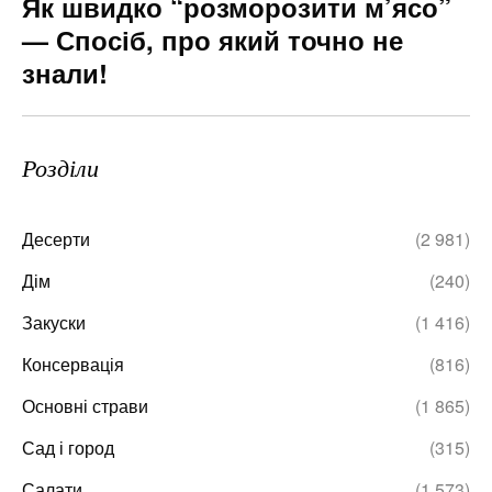
Як швидко “розморозити м’ясо”
— Спосіб, про який точно не
знали!
Розділи
Десерти
(2 981)
Дім
(240)
Закуски
(1 416)
Консервація
(816)
Основні страви
(1 865)
Сад і город
(315)
Салати
(1 573)