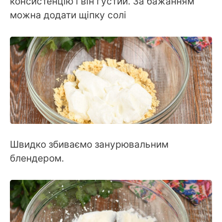
консистенцію і він густий. За бажанням
можна додати щіпку солі
Швидко збиваємо занурювальним
блендером.