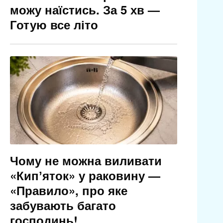
можу наїстись. За 5 хв —
Готую все літо
Чому не можна виливати
«Кипʼяток» у раковину —
«Правило», про яке
забувають багато
господинь!