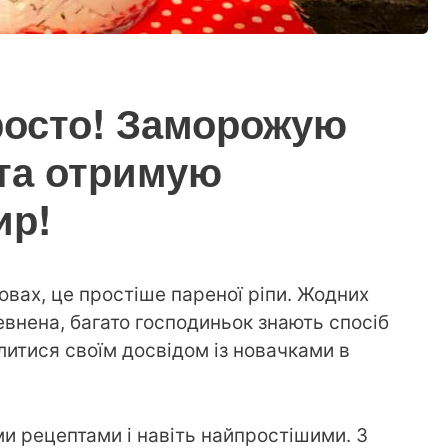
просто! Заморожую
та отримую
ир!
вах, це простіше пареної ріпи. Жодних
евнена, багато господиньок знають спосіб
литися своїм досвідом із новачками в
ми рецептами і навіть найпростішими. З