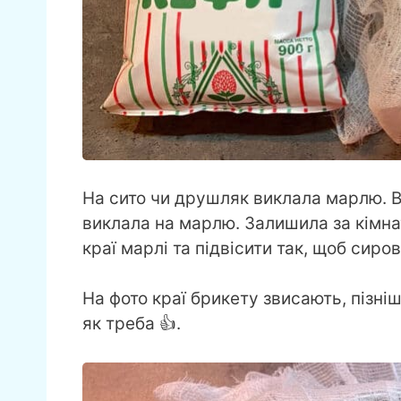
На сито чи друшляк виклала марлю. В
виклала на марлю. Залишила за кімна
краї марлі та підвісити так, щоб сиро
На фото краї брикету звисають, пізніш
як треба 👍.