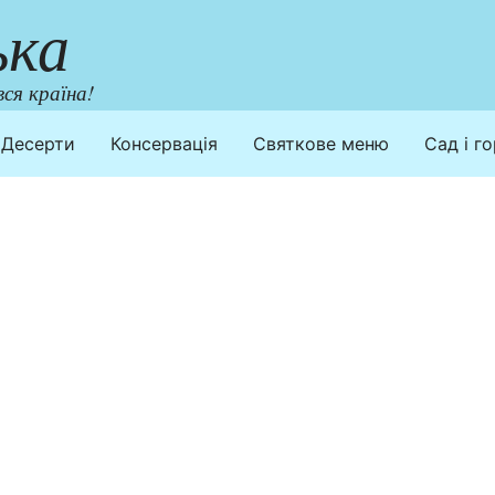
ька
ся країна!
Десерти
Консервація
Святкове меню
Сад і г