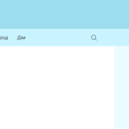
ород
Дім