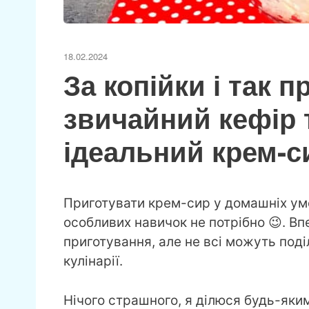
18.02.2024
За копійки і так 
звичайний кефір 
ідеальний крем-с
Приготувати крем-сир у домашніх умо
особливих навичок не потрібно 😉. Вп
приготування, але не всі можуть поді
кулінарії.
Нічого страшного, я ділюся будь-яки