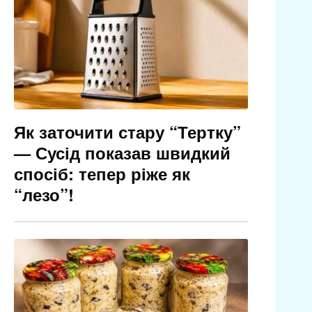
Як заточити стару “Тертку”
— Сусід показав швидкий
спосіб: тепер ріже як
“лезо”!