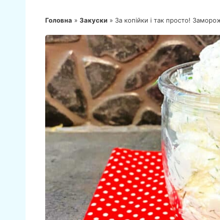
Головна
»
Закуски
»
За копійки і так просто! Замор