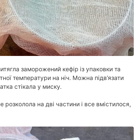
итягла заморожений кефір із упаковки та
тної температури на ніч. Можна підв’язати
ватка стікала у миску.
е розколола на дві частини і все вмістилося,