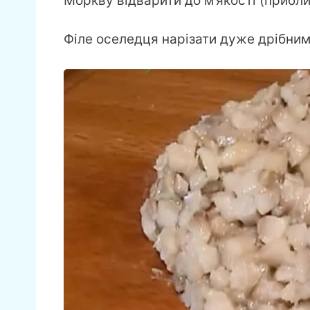
Моркву відварити до м’якості (прибли
Філе оселедця нарізати дуже дрібни