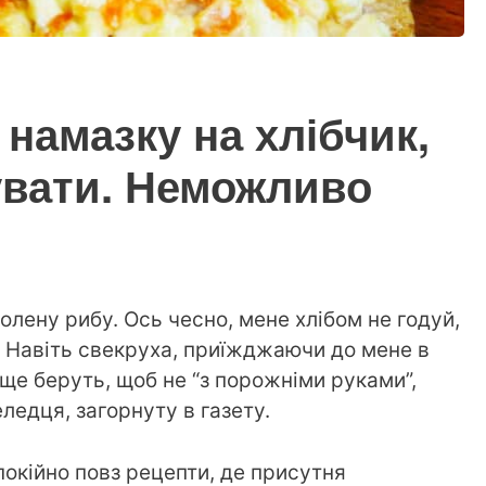
намазку на хлібчик,
тувати. Неможливо
лену рибу. Ось чесно, мене хлібом не годуй,
и. Навіть свекруха, приїжджаючи до мене в
м ще беруть, щоб не “з порожніми руками”,
ледця, загорнуту в газету.
покійно повз рецепти, де присутня