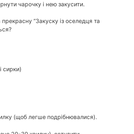
рнути чарочку і нею закусити.
 прекрасну “Закуску із оселедця та
ься?
і сирки)
илку (щоб легше подрібнювалися).