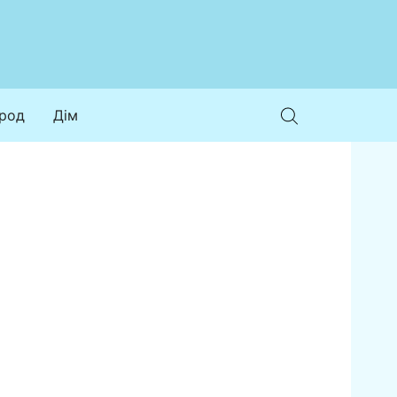
ород
Дім