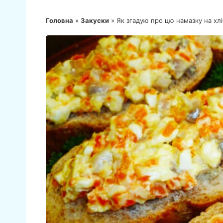
Головна
»
Закуски
»
Як згадую про цю намазку на хлі