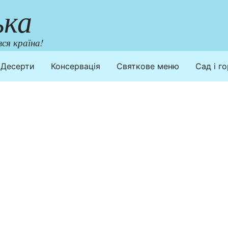
ька
ся країна!
Десерти
Консервація
Святкове меню
Сад і г