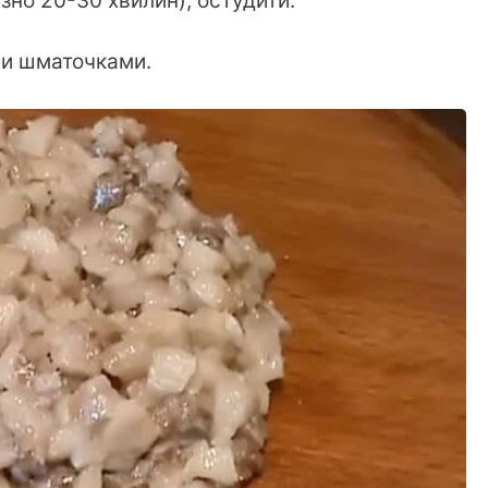
зно 20-30 хвилин), остудити.
ми шматочками.