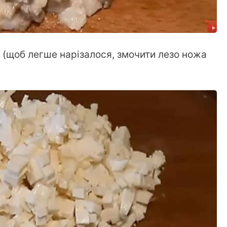
 (щоб легше нарізалося, змочити лезо ножа