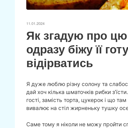
11.01.2024
Як згадую про цю 
одразу біжу її го
відірватись
Я дуже люблю різну солону та слабосо
дай хоч кілька шматочків рибки з’їст
гості, замість торта, цукерок і що та
вивалює на стіл жирненьку тушку осе
Саме тому я ніколи не можу пройти с