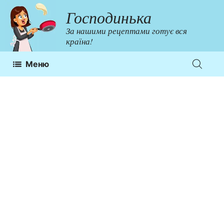
Перейти
Господинька
до
За нашими рецептами готує вся
контенту
країна!
Меню