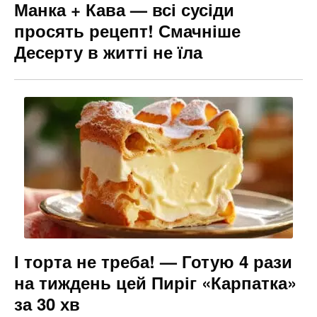
Манка + Кава — всі сусіди
просять рецепт! Смачніше
Десерту в житті не їла
І торта не треба! — Готую 4 рази
на тиждень цей Пиріг «Карпатка»
за 30 хв