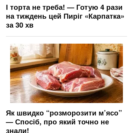
І торта не треба! — Готую 4 рази
на тиждень цей Пиріг «Карпатка»
за 30 хв
Як швидко “розморозити м’ясо”
— Спосіб, про який точно не
знали!