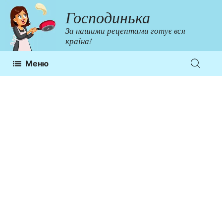
Перейти
Господинька
до
За нашими рецептами готує вся
контенту
країна!
Меню