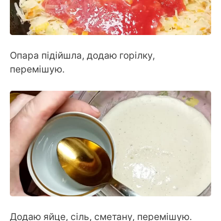
Опара підійшла, додаю горілку,
перемішую.
Додаю яйце, сіль, сметану, перемішую.