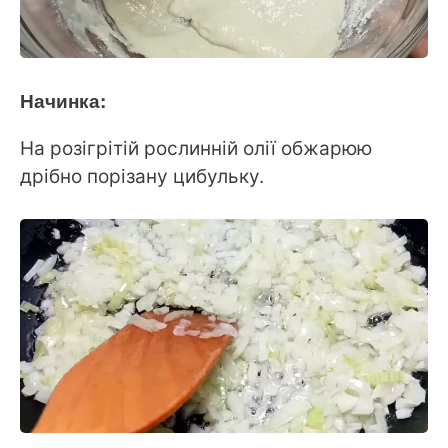
Начинка:
На розігрітій рослинній олії обжарюю
дрібно порізану цибульку.