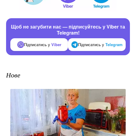
Щоб не загубити нас — підписуйтесь у Viber та
Telegram!
Підписатись у
Viber
Підписатись у
Telegram
Нове