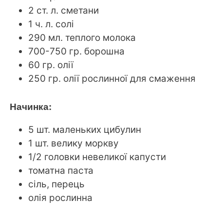
2 ст. л. сметани
1 ч. л. солі
290 мл. теплого молока
700-750 гр. борошна
60 гр. олії
250 гр. олії рослинної для смаження
Начинка:
5 шт. маленьких цибулин
1 шт. велику моркву
1/2 головки невеликої капусти
томатна паста
сіль, перець
олія рослинна