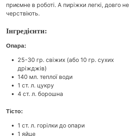
приємне в роботі. А пиріжки легкі, довго не
черствіють.
Інгредієнти:
Опара:
25-30 гр. свіжих (або 10 гр. сухих
дріжджів)
140 мл. теплої води
1 ст. л. цукру
4 ст. л. борошна
Тісто:
1 ст. л. горілки до опари
1 яйце