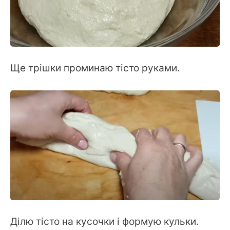
Ще трішки проминаю тісто руками.
Ділю тісто на кусочки і формую кульки.