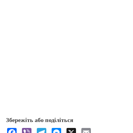
Збережіть або поділіться
F
Vi
T
M
X
E