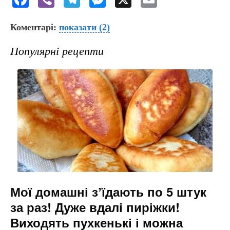
a
b
el
e
m
Коментарі:
c
er
показати
e
(2)
s
ai
e
gr
s
l
Популярні рецепти
b
a
e
o
m
n
o
g
k
er
Мої домашні зʼїдають по 5 штук
за раз! Дуже вдалі пиріжки!
Виходять пухкенькі і можна