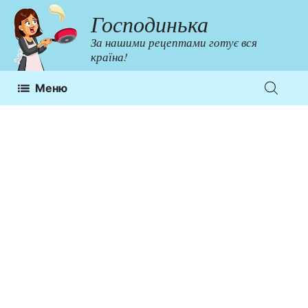
Перейти
Господинька
до
За нашими рецептами готує вся
контенту
країна!
Меню