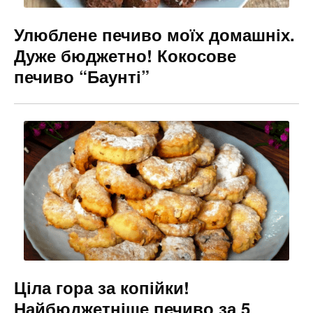
Улюблене печиво моїх домашніх.
Дуже бюджетно! Кокосове
печиво “Баунті”
Ціла гора за копійки!
Найбюджетніше печиво за 5