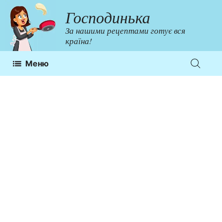
Перейти
Господинька
до
За нашими рецептами готує вся
контенту
країна!
Меню