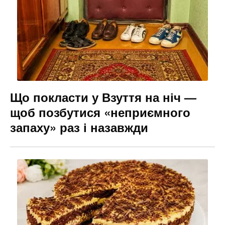
Що покласти у Взуття на ніч —
щоб позбутися «неприємного
запаху» раз і назавжди