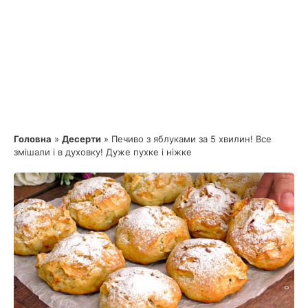
Головна
»
Десерти
»
Печиво з яблуками за 5 хвилин! Все
змішали і в духовку! Дуже пухке і ніжке