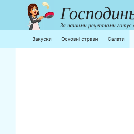
Перейти
Господин
до
контенту
За нашими рецептами готує в
Закуски
Основні страви
Салати