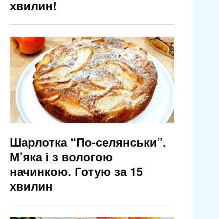
хвилин!
Шарлотка “По-селянськи”.
М’яка і з вологою
начинкою. Готую за 15
хвилин