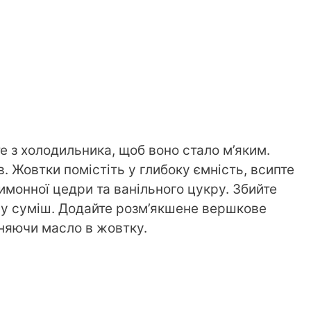
е з холодильника, щоб воно стало м’яким.
в. Жовтки помістіть у глибоку ємність, всипте
лимонної цедри та ванільного цукру. Збийте
ну суміш. Додайте розм’якшене вершкове
иняючи масло в жовтку.