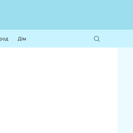
ород
Дім