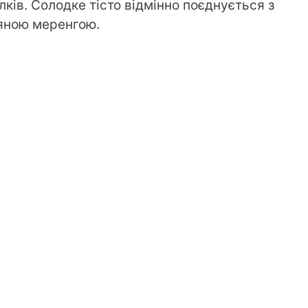
ків. Солодке тісто відмінно поєднується з
яною меренгою.