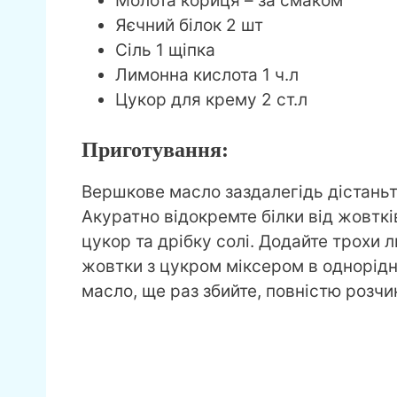
Молота кориця – за смаком
Яєчний білок 2 шт
Сіль 1 щіпка
Лимонна кислота 1 ч.л
Цукор для крему 2 ст.л
Приготування:
Вершкове масло заздалегідь дістаньт
Акуратно відокремте білки від жовткі
цукор та дрібку солі. Додайте трохи 
жовтки з цукром міксером в однорід
масло, ще раз збийте, повністю розч