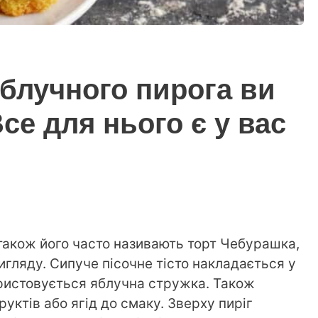
яблучного пирога ви
Все для нього є у вас
також його часто називають торт Чебурашка,
игляду. Сипуче пісочне тісто накладається у
ристовується яблучна стружка. Також
уктів або ягід до смаку. Зверху пиріг