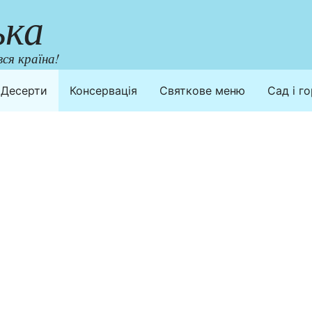
ька
ся країна!
Десерти
Консервація
Святкове меню
Сад і г