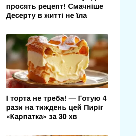
просять рецепт! Смачніше
Десерту в житті не їла
І торта не треба! — Готую 4
рази на тиждень цей Пиріг
«Карпатка» за 30 хв