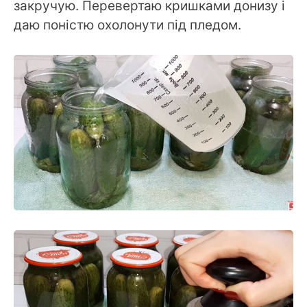
закручую. Перевертаю кришками донизу і
даю поністю охолонути під пледом.