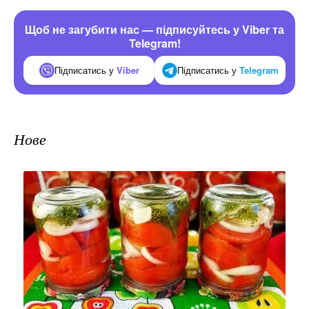
Щоб не загубити нас — підписуйтесь у Viber та
Telegram!
Підписатись у
Viber
Підписатись у
Telegram
Нове