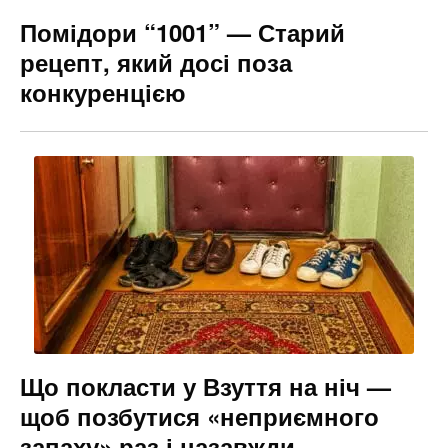
Помідори “1001” — Старий
рецепт, який досі поза
конкуренцією
Що покласти у Взуття на ніч —
щоб позбутися «неприємного
запаху» раз і назавжди