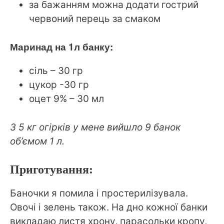
за бажанням можна додати гострий
червоний перець за смаком
Маринад на 1л банку:
сіль – 30 гр
цукор -30 гр
оцет 9% – 30 мл
З 5 кг огірків у мене вийшло 9 банок
об’ємом 1 л.
Приготування:
Баночки я помила і простерилізувала.
Овочі і зелень також. На дно кожної банки
викладаю листя хрону, парасольки кропу,