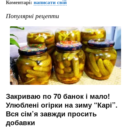
Коментарі:
c
er
написати свій
e
s
ai
e
gr
s
l
Популярні рецепти
b
a
e
o
m
n
o
g
k
er
Закриваю по 70 банок і мало!
Улюблені огірки на зиму “Карі”.
Вся сім’я завжди просить
добавки