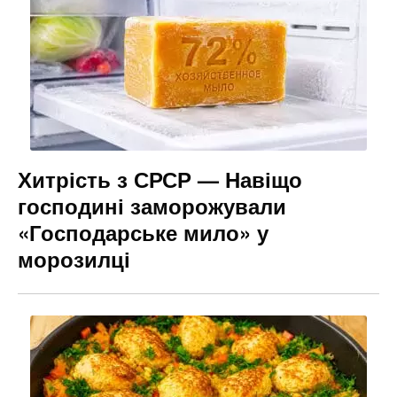
Хитрість з СРСР — Навіщо
господині заморожували
«Господарське мило» у
морозилці