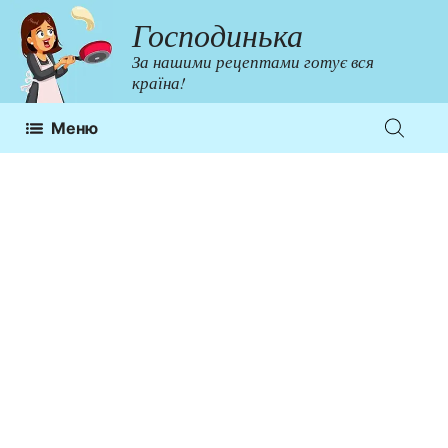
Перейти
Господинька
до
За нашими рецептами готує вся
контенту
країна!
Меню