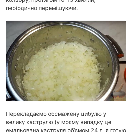
періодично перемішуючи.
Перекладаємо обсмажену цибулю у
велику каструлю (у моєму випадку це
емальована каструля об’ємом 24 л, я готую