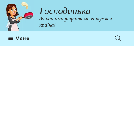
Перейти
Господинька
до
За нашими рецептами готує вся
контенту
країна!
Меню