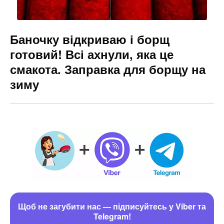
Баночку відкриваю і борщ
готовий! Всі ахнули, яка це
смакота. Заправка для борщу на
зиму
Щоб не загубити нас — підписуйтесь у Viber та
Telegram!