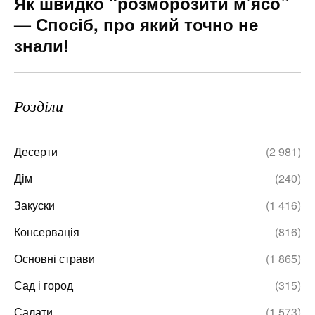
Як швидко “розморозити м’ясо”
— Спосіб, про який точно не
знали!
Розділи
Десерти
(2 981)
Дім
(240)
Закуски
(1 416)
Консервація
(816)
Основні страви
(1 865)
Сад і город
(315)
Салати
(1 573)