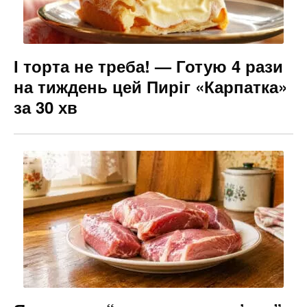
І торта не треба! — Готую 4 рази
на тиждень цей Пиріг «Карпатка»
за 30 хв