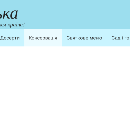
ька
ся країна!
Десерти
Консервація
Святкове меню
Сад і г