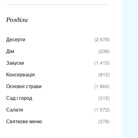
Розділи
Десерти
(2 978)
Дім
(236)
Закуски
(1 415)
Консервація
(815)
Основні страви
(1 864)
Сад і город
(315)
Салати
(1 572)
Святкове меню
(378)