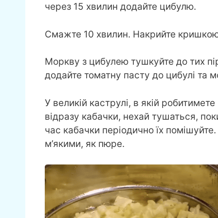
через 15 хвилин додайте цибулю.
Смажте 10 хвилин. Накрийте кришкою 
Моркву з цибулею тушкуйте до тих пір
додайте томатну пасту до цибулі та 
У великій каструлі, в якій робитимете 
відразу кабачки, нехай тушаться, по
час кабачки періодично їх помішуйте
м’якими, як пюре.