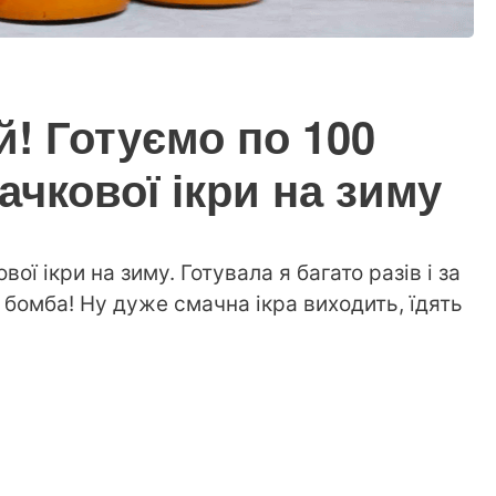
! Готуємо по 100
ачкової ікри на зиму
ї ікри на зиму. Готувала я багато разів і за
 бомба! Ну дуже смачна ікра виходить, їдять