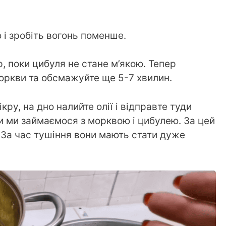
і зробіть вогонь поменше.
, поки цибуля не стане м’якою. Тепер
моркви та обсмажуйте ще 5-7 хвилин.
ікру, на дно налийте олії і відправте туди
ки ми займаємося з морквою і цибулею. За цей
. За час тушіння вони мають стати дуже