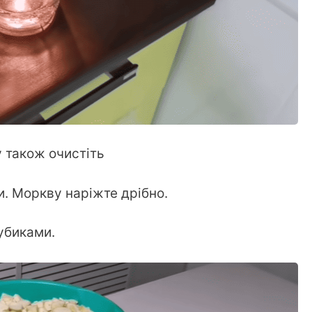
у також очистіть
. Моркву наріжте дрібно.
убиками.