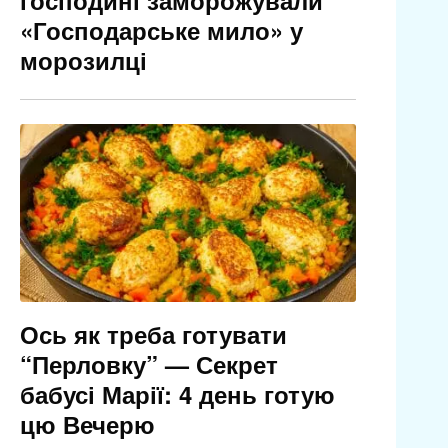
господині заморожували
«Господарське мило» у
морозилці
Ось як треба готувати
“Перловку” — Секрет
бабусі Марії: 4 день готую
цю Вечерю