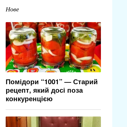
Нове
Помідори “1001” — Старий
рецепт, який досі поза
конкуренцією