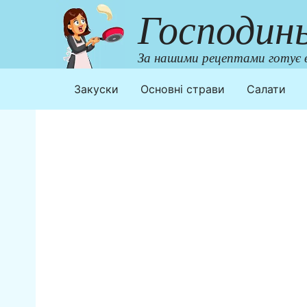
Перейти
Господин
до
контенту
За нашими рецептами готує в
Закуски
Основні страви
Салати