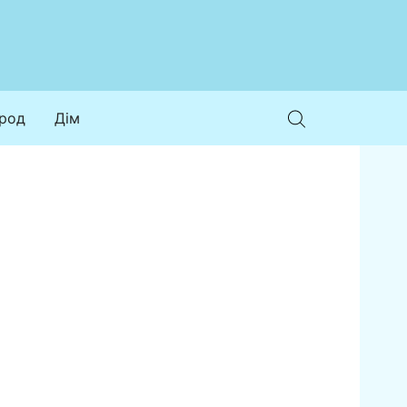
ород
Дім