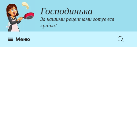
Перейти
Господинька
до
За нашими рецептами готує вся
контенту
країна!
Меню