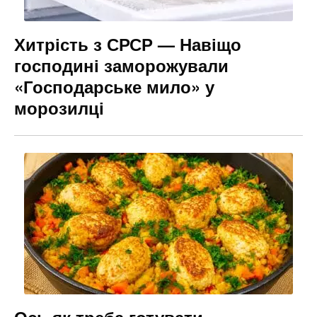
Хитрість з СРСР — Навіщо
господині заморожували
«Господарське мило» у
морозилці
Ось як треба готувати