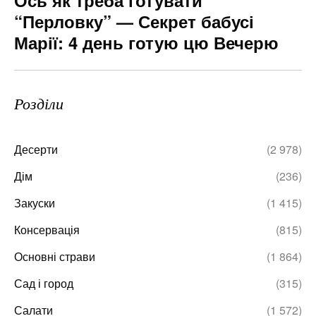
“Перловку” — Секрет бабусі
Марії: 4 день готую цю Вечерю
Розділи
Десерти
(2 978)
Дім
(236)
Закуски
(1 415)
Консервація
(815)
Основні страви
(1 864)
Сад і город
(315)
Салати
(1 572)