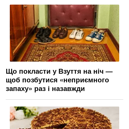
Що покласти у Взуття на ніч —
щоб позбутися «неприємного
запаху» раз і назавжди