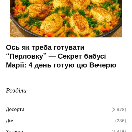
Ось як треба готувати
“Перловку” — Секрет бабусі
Марії: 4 день готую цю Вечерю
Розділи
Десерти
(2 978)
Дім
(236)
Закуски
(1 415)