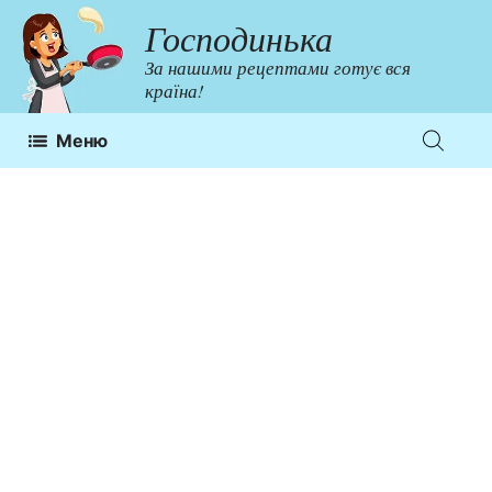
Перейти
Господинька
до
За нашими рецептами готує вся
контенту
країна!
Меню