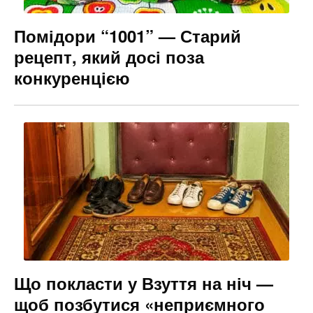
Помідори “1001” — Старий
рецепт, який досі поза
конкуренцією
Що покласти у Взуття на ніч —
щоб позбутися «неприємного