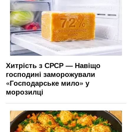
Хитрість з СРСР — Навіщо
господині заморожували
«Господарське мило» у
морозилці