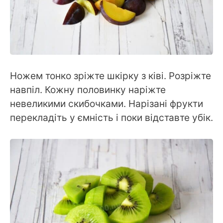
Ножем тонко зріжте шкірку з ківі. Розріжте
навпіл. Кожну половинку наріжте
невеликими скибочками. Нарізані фрукти
перекладіть у ємність і поки відставте убік.