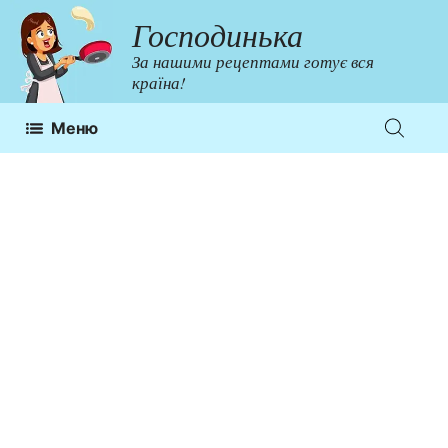
Перейти
Господинька
до
За нашими рецептами готує вся
контенту
країна!
Меню