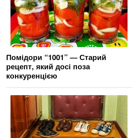
o
m
n
o
g
k
er
Помідори “1001” — Старий
рецепт, який досі поза
конкуренцією