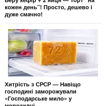
кожен день”! Просто, дешево і
дуже смачно!
Хитрість з СРСР — Навіщо
господині заморожували
«Господарське мило» у
морозилці