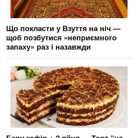
Що покласти у Взуття на ніч —
щоб позбутися «неприємного
запаху» раз і назавжди
Беру кефір + 2 яйця — Торт “на