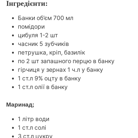
Інгредієнти:
Банки об’єм 700 мл
помідори
цибуля 1-2 шт
часник 5 зубчиків
петрушка, кріп, базилік
по 2 шт запашного перцю в банку
гірчиця у зернах 1 ч.л у банку
1 ст.л 9% оцту в банку
1 ст.л олії в банку
Маринад;
1 літр води
1 ст.л солі
3 ст.л цукру