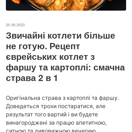
20.06.2023
Звичайні котлети більше
не готую. Рецепт
єврейських котлет з
фаршу та картоплі: смачна
страва 2 в 1
Оригінальна страва з картоплі та фаршу.
Доведеться трохи постаратися, але
результат того вартий і ви будете
винагороджені за працю апетитною,
ситною та дивовижною вечерею.