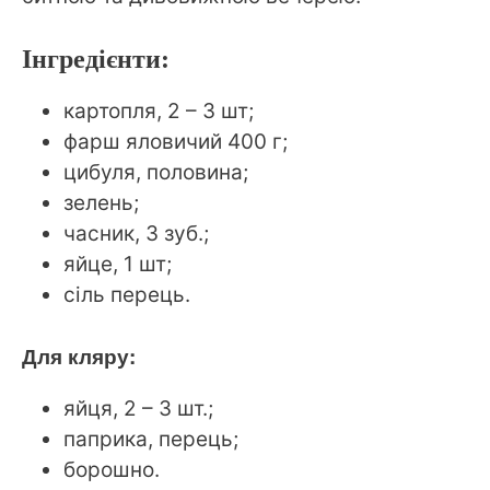
Інгредієнти:
картопля, 2 – 3 шт;
фарш яловичий 400 г;
цибуля, половина;
зелень;
часник, 3 зуб.;
яйце, 1 шт;
сіль перець.
Для кляру:
яйця, 2 – 3 шт.;
паприка, перець;
борошно.