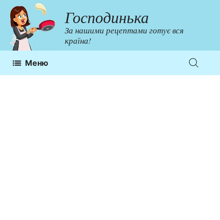
Перейти
Господинька
до
За нашими рецептами готує вся
контенту
країна!
Меню