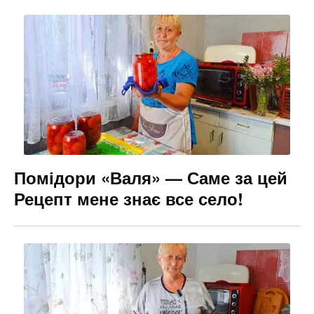
e
gr
s
l
b
a
e
o
m
n
o
g
k
er
Помідори «Валя» — Саме за цей
Рецепт мене знає все село!