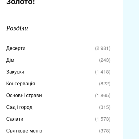
Золото!
Розділи
Десерти
(2 981)
Дім
(243)
Закуски
(1 418)
Консервація
(822)
Основні страви
(1 865)
Сад і город
(315)
Салати
(1 573)
Святкове меню
(378)