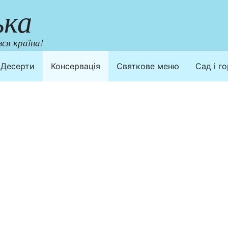
ька
ся країна!
Десерти
Консервація
Святкове меню
Сад і г