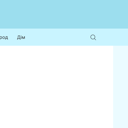
ород
Дім