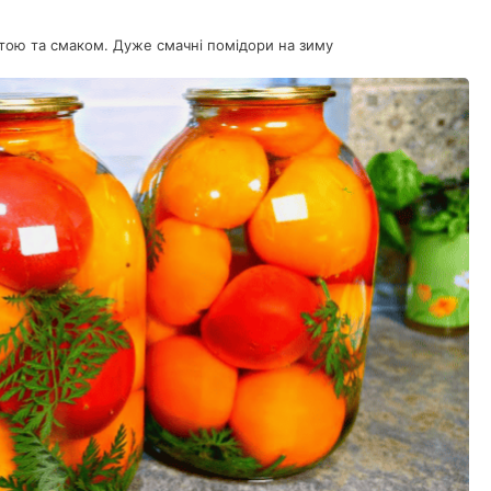
отою та смаком. Дуже смачні помідори на зиму