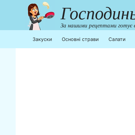
Перейти
Господин
до
контенту
За нашими рецептами готує в
Закуски
Основні страви
Салати