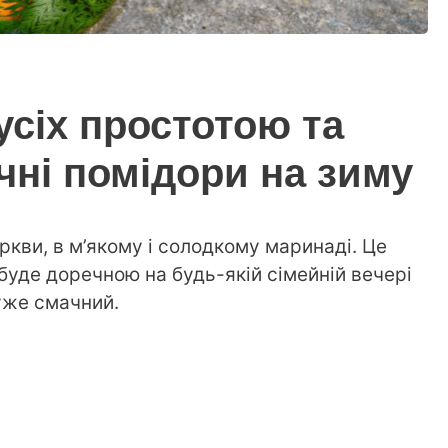
усіх простотою та
чні помідори на зиму
кви, в м’якому і солодкому маринаді. Це
буде доречною на будь-якій сімейній вечері
дуже смачний.