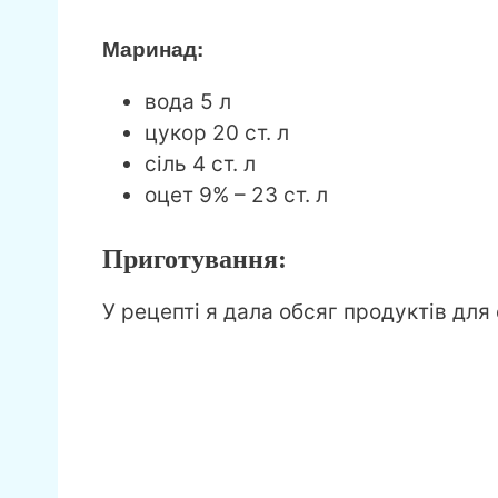
Маринад:
вода 5 л
цукор 20 ст. л
сіль 4 ст. л
оцет 9% – 23 ст. л
Приготування:
У рецепті я дала обсяг продуктів для 