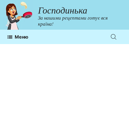
Перейти
Господинька
до
За нашими рецептами готує вся
контенту
країна!
Меню