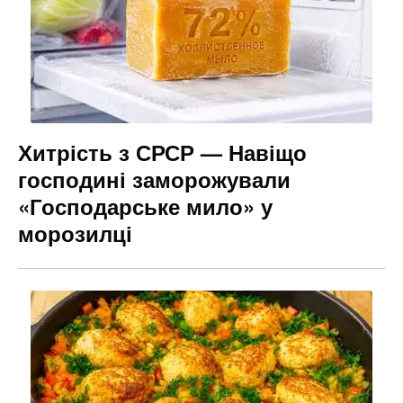
Хитрість з СРСР — Навіщо
господині заморожували
«Господарське мило» у
морозилці