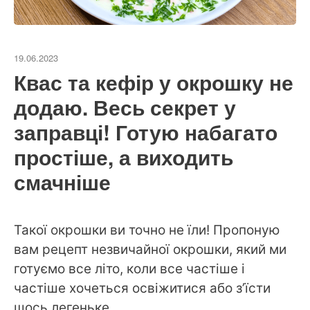
19.06.2023
Квас та кефір у окрошку не
додаю. Весь секрет у
заправці! Готую набагато
простіше, а виходить
смачніше
Такої окрошки ви точно не їли! Пропоную
вам рецепт незвичайної окрошки, який ми
готуємо все літо, коли все частіше і
частіше хочеться освіжитися або з’їсти
щось легеньке.