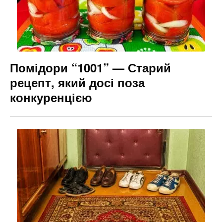
o
g
k
er
Помідори “1001” — Старий
рецепт, який досі поза
конкуренцією