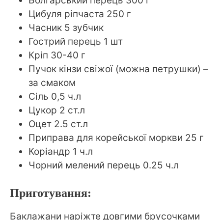
Болгарський перець 300 г
Цибуля ріпчаста 250 г
Часник 5 зубчик
Гострий перець 1 шт
Кріп 30-40 г
Пучок кінзи свіжої (можна петрушки) –
за смаком
Сіль 0,5 ч.л
Цукор 2 ст.л
Оцет 2.5 ст.л
Приправа для корейської моркви 25 г
Коріандр 1 ч.л
Чорний мелений перець 0.25 ч.л
Приготування:
Баклажани наріжте довгими брусочками