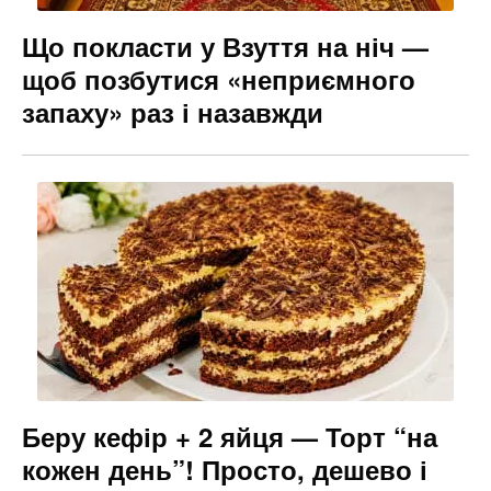
Що покласти у Взуття на ніч —
щоб позбутися «неприємного
запаху» раз і назавжди
Беру кефір + 2 яйця — Торт “на
кожен день”! Просто, дешево і