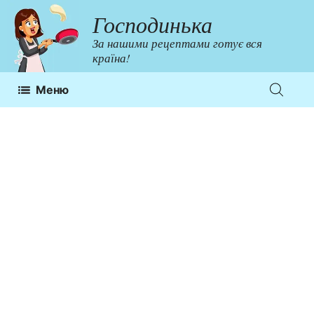
Перейти
Господинька
до
За нашими рецептами готує вся
контенту
країна!
Меню