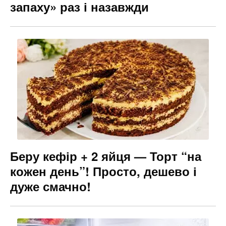
запаху» раз і назавжди
Беру кефір + 2 яйця — Торт “на
кожен день”! Просто, дешево і
дуже смачно!