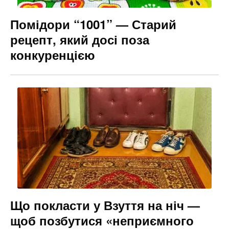
Помідори “1001” — Старий
рецепт, який досі поза
конкуренцією
Що покласти у Взуття на ніч —
щоб позбутися «неприємного