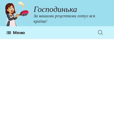
Перейти
Господинька
до
За нашими рецептами готує вся
контенту
країна!
Меню