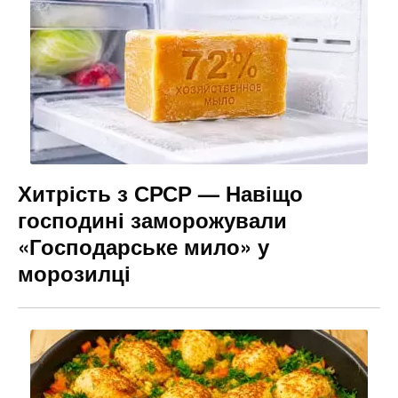
Хитрість з СРСР — Навіщо
господині заморожували
«Господарське мило» у
морозилці