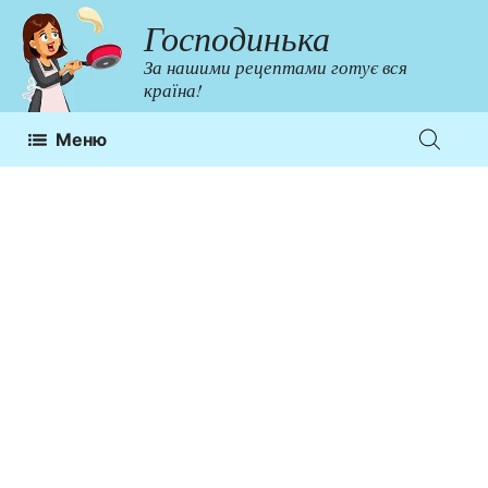
Перейти
Господинька
до
За нашими рецептами готує вся
контенту
країна!
Меню