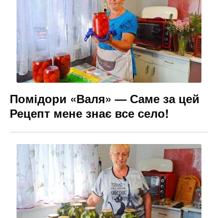
b
a
e
o
m
n
o
g
k
er
Помідори «Валя» — Саме за цей
Рецепт мене знає все село!