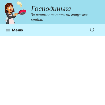
Перейти
Господинька
до
За нашими рецептами готує вся
контенту
країна!
Меню