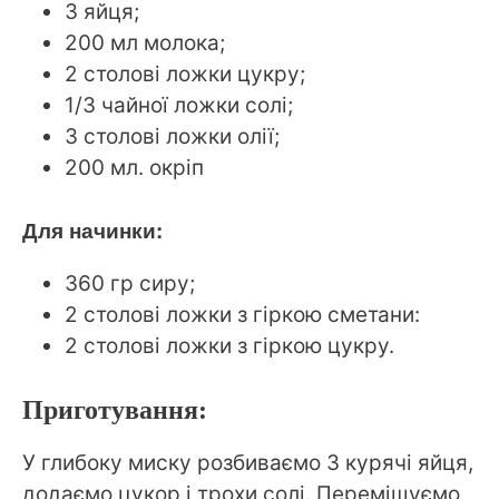
3 яйця;
200 мл молока;
2 столові ложки цукру;
1/3 чайної ложки солі;
3 столові ложки олії;
200 мл. окріп
Для начинки:
360 гр сиру;
2 столові ложки з гіркою сметани:
2 столові ложки з гіркою цукру.
Приготування:
У глибоку миску розбиваємо 3 курячі яйця,
додаємо цукор і трохи солі. Перемішуємо