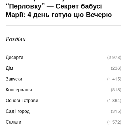
“Перловку” — Секрет бабусі
Марії: 4 день готую цю Вечерю
Розділи
Десерти
(2 978)
Дім
(236)
Закуски
(1 415)
Консервація
(815)
Основні страви
(1 864)
Сад і город
(315)
Салати
(1 572)