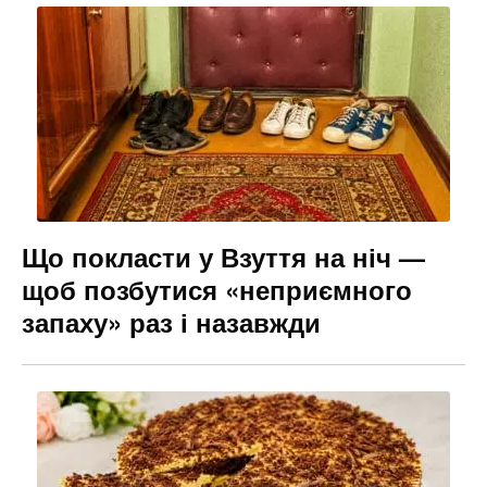
Що покласти у Взуття на ніч —
щоб позбутися «неприємного
запаху» раз і назавжди