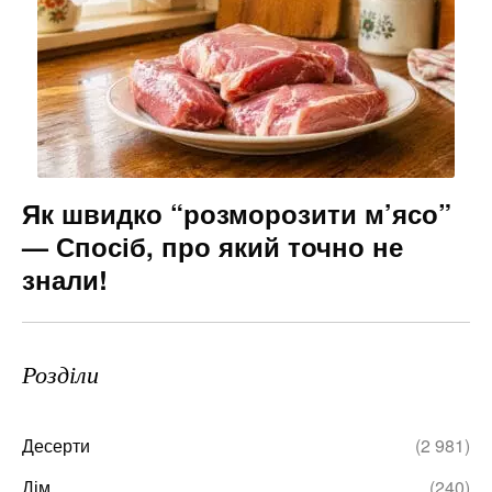
Як швидко “розморозити м’ясо”
— Спосіб, про який точно не
знали!
Розділи
Десерти
(2 981)
Дім
(240)