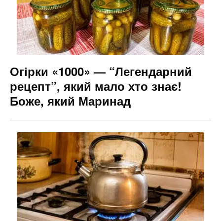
o
g
k
er
Огірки «1000» — “Легендарний
рецепт”, який мало хто знає!
Боже, який Маринад