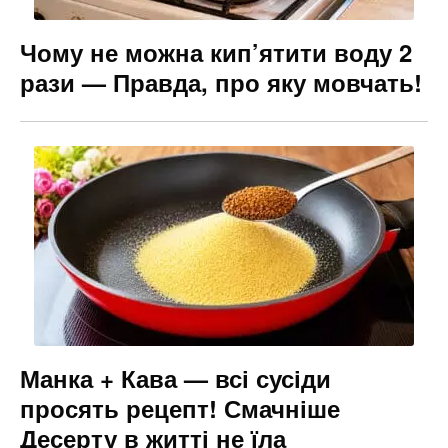
Чому не можна кип’ятити воду 2
рази — Правда, про яку мовчать!
Манка + Кава — всі сусіди
просять рецепт! Смачніше
Десерту в житті не їла