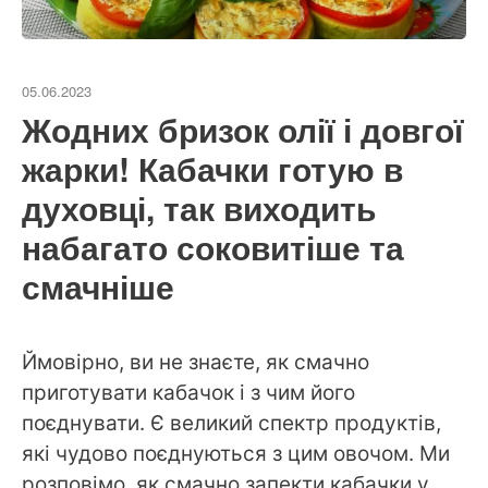
05.06.2023
Жодних бризок олії і довгої
жарки! Кабачки готую в
духовці, так виходить
набагато соковитіше та
смачніше
Ймовірно, ви не знаєте, як смачно
приготувати кабачок і з чим його
поєднувати. Є великий спектр продуктів,
які чудово поєднуються з цим овочом. Ми
розповімо, як смачно запекти кабачки у