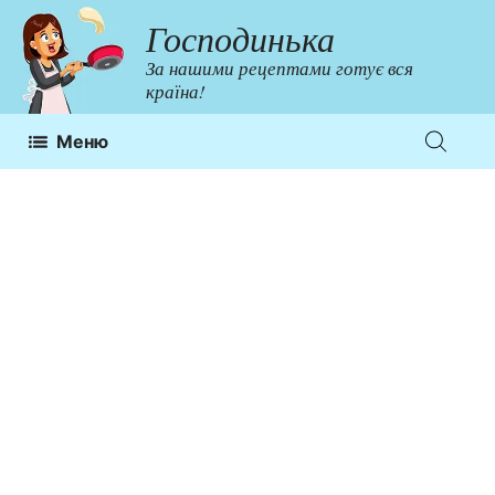
Перейти
Господинька
до
За нашими рецептами готує вся
контенту
країна!
Меню