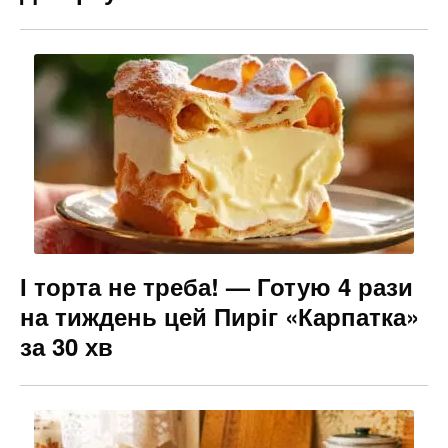
І торта не треба! — Готую 4 рази
на тиждень цей Пиріг «Карпатка»
за 30 хв