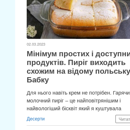
02.03.2023
Мінімум простих і доступн
продуктів. Пиріг виходить
схожим на відому польськ
Бабку
Для нього навіть крем не потрібен. Гаряч
молочний пиріг – це найповітрянішим і
найвологіший бісквіт який я куштувала
Категорії
Десерти
Чита