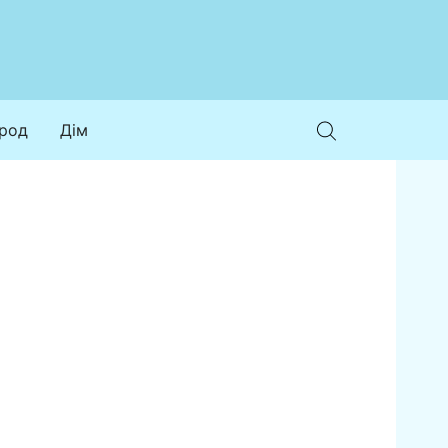
ород
Дім