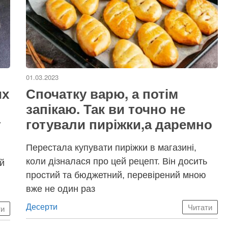
01.03.2023
их
Спочатку варю, а потім
запікаю. Так ви точно не
у
готували пиріжки,а даремно
Перестала купувати пиріжки в магазині,
коли дізналася про цей рецепт. Він досить
ий
простий та бюджетний, перевірений мною
вже не один раз
Категорії
Десерти
Читати
ти