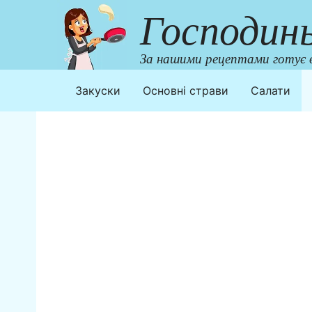
Перейти
Господин
до
контенту
За нашими рецептами готує в
Закуски
Основні страви
Салати