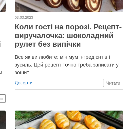
03.03.2023
Коли гості на порозі. Рецепт-
виручалочка: шоколадний
і
рулет без випічки
Все як ви любите: мінімум інгредієнтів і
зусиль. Цей рецепт точно треба записати у
и
зошит
Категорії
Десерти
Читати
ти