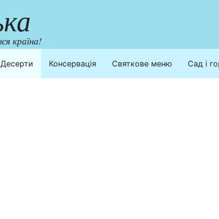
ька
ся країна!
Десерти
Консервація
Святкове меню
Сад і г