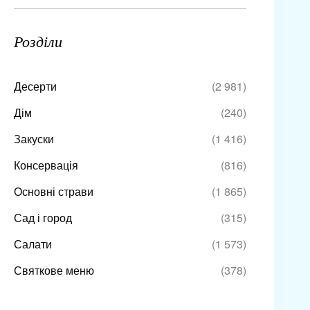
Розділи
Десерти
(2 981)
Дім
(240)
Закуски
(1 416)
Консервація
(816)
Основні страви
(1 865)
Сад і город
(315)
Салати
(1 573)
Святкове меню
(378)