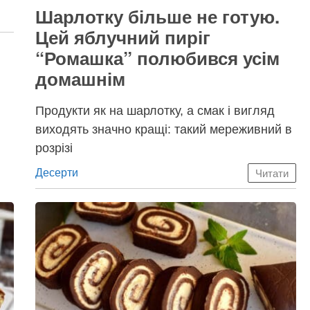
Шарлотку більше не готую.
Цей яблучний пиріг
“Ромашка” полюбився усім
домашнім
Продукти як на шарлотку, а смак і вигляд
виходять значно кращі: такий мереживний в
розрізі
Категорії
Десерти
Читати