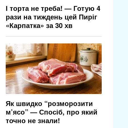
І торта не треба! — Готую 4
рази на тиждень цей Пиріг
«Карпатка» за 30 хв
Як швидко “розморозити
м’ясо” — Спосіб, про який
точно не знали!