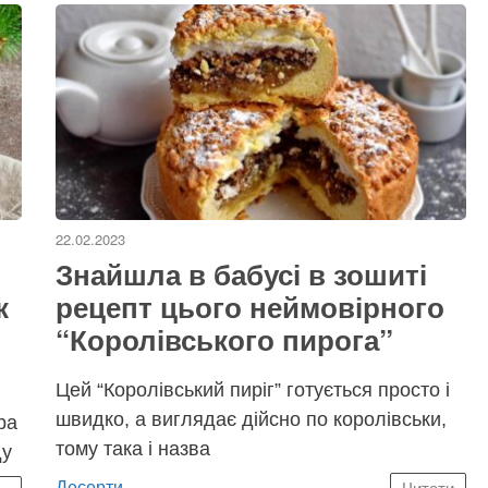
22.02.2023
Знайшла в бабусі в зошиті
к
рецепт цього неймовірного
“Королівського пирога”
Цей “Королівський пиріг” готується просто і
швидко, а виглядає дійсно по королівськи,
ра
тому така і назва
ду
Категорії
Десерти
Читати