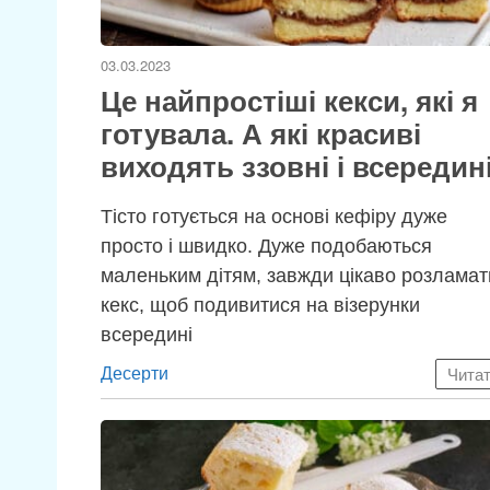
03.03.2023
Це найпростіші кекси, які я
готувала. А які красиві
виходять ззовні і всередин
Тісто готується на основі кефіру дуже
просто і швидко. Дуже подобаються
маленьким дітям, завжди цікаво розламат
кекс, щоб подивитися на візерунки
всередині
Категорії
Десерти
Чита