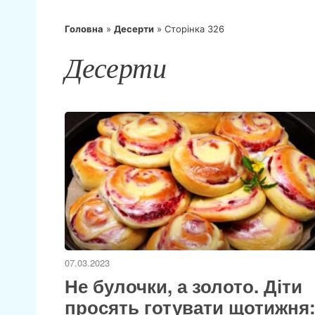
Головна
»
Десерти
»
Сторінка 326
Десерти
07.03.2023
Не булочки, а золото. Діти
просять готувати щотижня