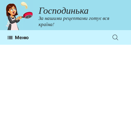
Перейти
Господинька
до
За нашими рецептами готує вся
контенту
країна!
Меню