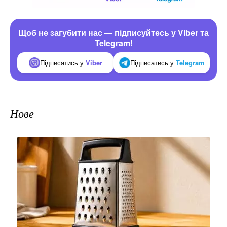
Щоб не загубити нас — підписуйтесь у Viber та
Telegram!
Підписатись у
Viber
Підписатись у
Telegram
Нове