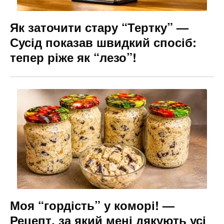
Як заточити стару “Тертку” —
Сусід показав швидкий спосіб:
тепер ріже як “лезо”!
Моя “гордість” у коморі! —
Рецепт, за який мені дякують усі