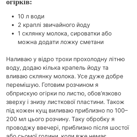
огірків:
10 л води
2 краплі звичайного йоду
1 склянку молока, сироватки або
можна додати ложку сметани
Наливаю у відро трохи прохолодну літню
воду, додаю кілька крапель йоду та
вливаю склянку молока. Усе дуже добре
перемішую. Готовим розчином я
обприскую огірки по листю, обов’язково
зверху і знизу листкової пластини. Також
під кожен кущ виливаю приблизно по 100–
200 мл цього розчину. Таку обробку я
проводжу ввечері, приблизно після шостої
або сьомої години, коли вже немає