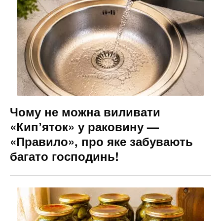
Чому не можна виливати
«Кипʼяток» у раковину —
«Правило», про яке забувають
багато господинь!