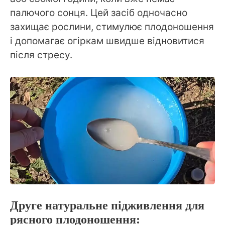
палючого сонця. Цей засіб одночасно
захищає рослини, стимулює плодоношення
і допомагає огіркам швидше відновитися
після стресу.
Друге натуральне підживлення для
рясного плодоношення: