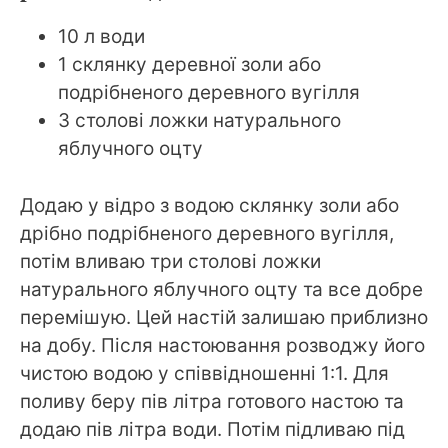
10 л води
1 склянку деревної золи або
подрібненого деревного вугілля
3 столові ложки натурального
яблучного оцту
Додаю у відро з водою склянку золи або
дрібно подрібненого деревного вугілля,
потім вливаю три столові ложки
натурального яблучного оцту та все добре
перемішую. Цей настій залишаю приблизно
на добу. Після настоювання розводжу його
чистою водою у співвідношенні 1:1. Для
поливу беру пів літра готового настою та
додаю пів літра води. Потім підливаю під