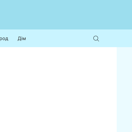
ород
Дім