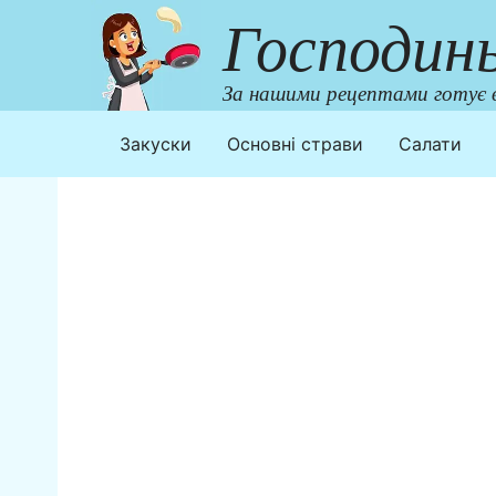
Перейти
Господин
до
контенту
За нашими рецептами готує в
Закуски
Основні страви
Салати