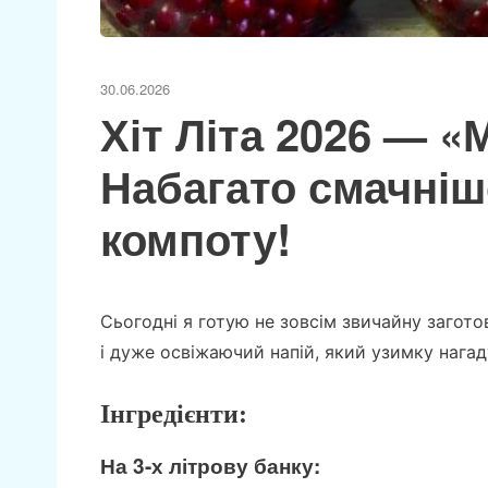
30.06.2026
Хіт Літа 2026 — «
Набагато смачніш
компоту!
Сьогодні я готую не зовсім звичайну загото
і дуже освіжаючий напій, який узимку нагад
Інгредієнти:
На 3-х літрову банку: