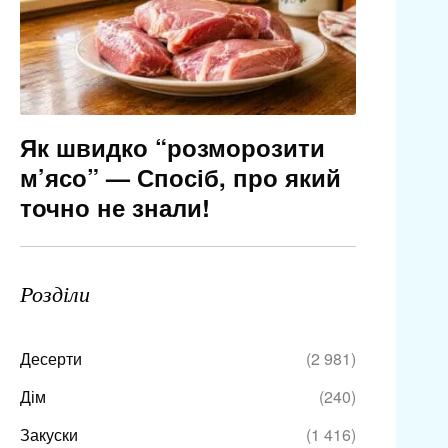
Як швидко “розморозити
м’ясо” — Спосіб, про який
точно не знали!
Розділи
Десерти
(2 981)
Дім
(240)
Закуски
(1 416)