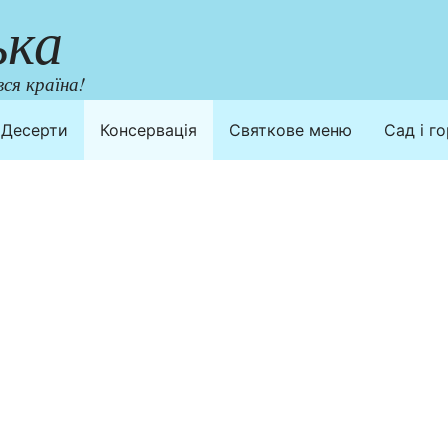
ька
ся країна!
Десерти
Консервація
Святкове меню
Сад і г