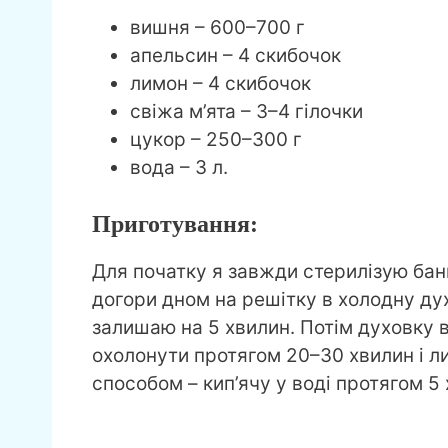
вишня – 600–700 г
апельсин – 4 скибочок
лимон – 4 скибочок
свіжа м’ята – 3–4 гілочки
цукор – 250–300 г
вода – 3 л.
Приготування:
Для початку я завжди стерилізую банк
догори дном на решітку в холодну дух
залишаю на 5 хвилин. Потім духовку в
охолонути протягом 20–30 хвилин і л
способом – кип’ячу у воді протягом 5 