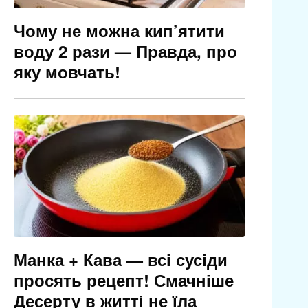
Чому не можна кип’ятити
воду 2 рази — Правда, про
яку мовчать!
Манка + Кава — всі сусіди
просять рецепт! Смачніше
Десерту в житті не їла