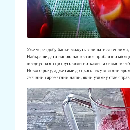
Уже через добу банки можуть залишатися теплими, 
Найкраще дати напою настоятися приблизно місяць
поєднується з цитрусовими нотками та свіжістю м’
Нового року, адже саме до цього часу м’ятний аро
смачний і ароматний напій, який узимку стає спра