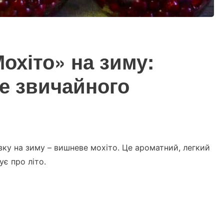
Мохіто» на зиму:
е звичайного
вку на зиму – вишневе мохіто. Це ароматний, легкий
ує про літо.