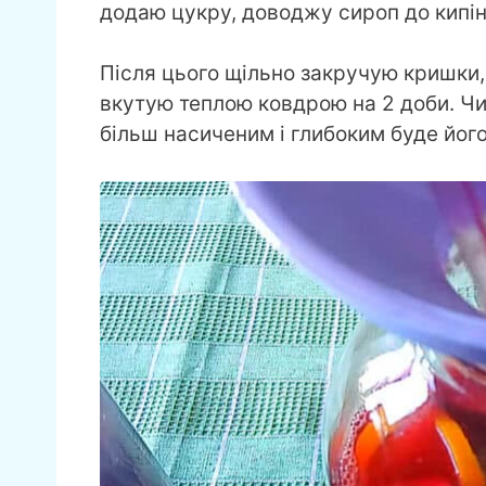
додаю цукру, доводжу сироп до кипін
Після цього щільно закручую кришки,
вкутую теплою ковдрою на 2 доби. Ч
більш насиченим і глибоким буде його