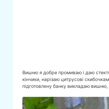
Вишню я добре промиваю і даю стекти
кінчики, нарізаю цитрусові скибочками
підготовлену банку викладаю вишню, д