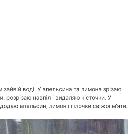
 зайвій воді. У апельсина та лимона зрізаю
, розрізаю навпіл і видаляю кісточки. У
одаю апельсин, лимон і гілочки свіжої м’яти.