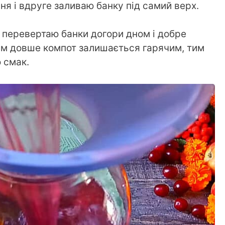
ня і вдруге заливаю банку під самий верх.
 перевертаю банки догори дном і добре
им довше компот залишається гарячим, тим
 смак.