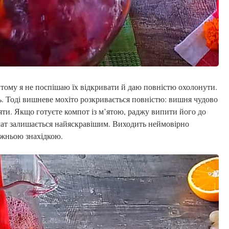
тому я не поспішаю їх відкривати й даю повністю охолонути.
. Тоді вишневе мохіто розкривається повністю: вишня чудово
яти. Якщо готуєте компот із м’ятою, раджу випити його до
мат залишається найяскравішим. Виходить неймовірно
вжньою знахідкою.