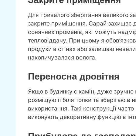
Для тривалого зберігання великого з
закрите приміщення. Сарай захищає де
сонячних променів, які можуть надмі
тепловіддачу. При цьому я обов’язко
продухи в стінах або залишаю невелик
накопичувалася волога.
Переносна дровітня
Якщо в будинку є камін, дуже зручно
розміщую її біля топки та зберігаю в
використання. Такі конструкції част
виконують декоративну функцію в інте
Прибудова до господар