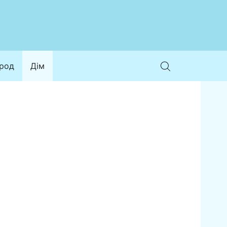
ород
Дім