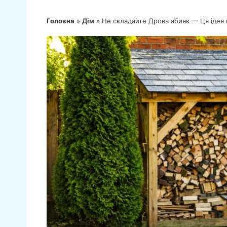
Головна
»
Дім
»
Не складайте Дрова абияк — Ця ідея 