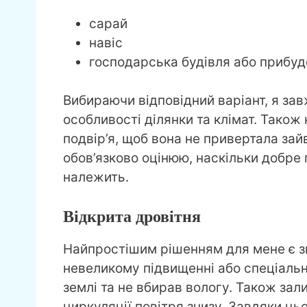
сарай
навіс
господарська будівля або прибу
Вибираючи відповідний варіант, я за
особливості ділянки та клімат. Також
подвір’я, щоб вона не привертала зай
обов’язково оцінюю, наскільки добре
належить.
Відкрита дровітня
Найпростішим рішенням для мене є зв
невеликому підвищенні або спеціальн
землі та не вбирав вологу. Також зал
циркуляції повітря знизу. Завдяки ц