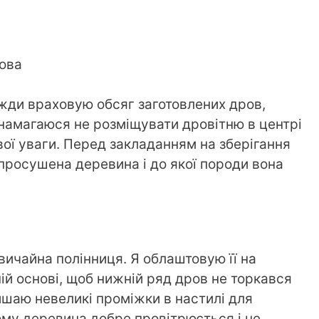
дова
вжди враховую обсяг заготовлених дров,
 намагаюся не розміщувати дровітню в центрі
вої уваги. Перед закладанням на зберігання
 просушена деревина і до якої породи вона
ичайна полінниця. Я облаштовую її на
ій основі, щоб нижній ряд дров не торкався
ишаю невеликі проміжки в настилі для
ьому деревина добре провітрюється і не