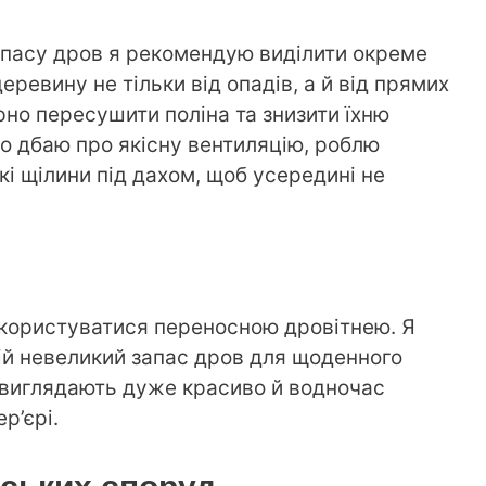
апасу дров я рекомендую виділити окреме
ревину не тільки від опадів, а й від прямих
рно пересушити поліна та знизити їхню
во дбаю про якісну вентиляцію, роблю
і щілини під дахом, щоб усередині не
 користуватися переносною дровітнею. Я
 ній невеликий запас дров для щоденного
о виглядають дуже красиво й водночас
р’єрі.
ських споруд