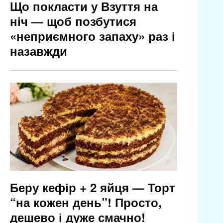
Що покласти у Взуття на
ніч — щоб позбутися
«неприємного запаху» раз і
назавжди
Беру кефір + 2 яйця — Торт
“на кожен день”! Просто,
дешево і дуже смачно!