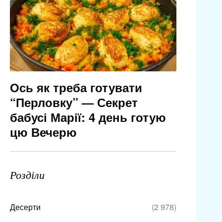
Ось як треба готувати
“Перловку” — Секрет
бабусі Марії: 4 день готую
цю Вечерю
Розділи
Десерти
(2 978)