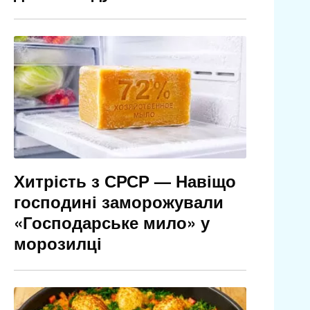
Хитрість з СРСР — Навіщо
господині заморожували
«Господарське мило» у
морозилці