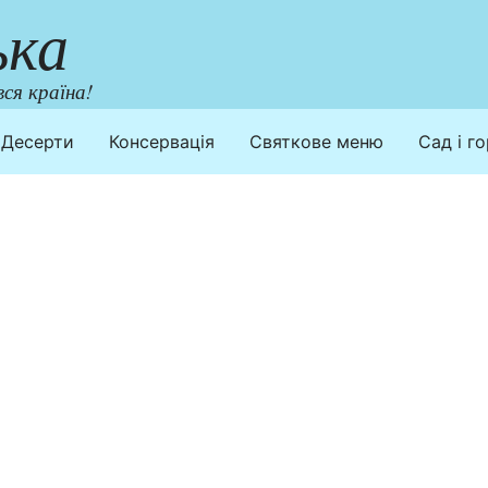
ька
ся країна!
Десерти
Консервація
Святкове меню
Сад і г