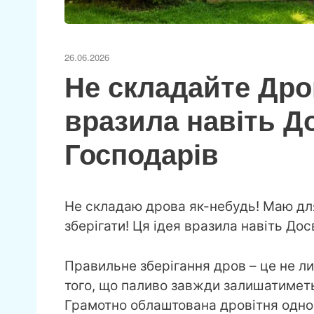
26.06.2026
Не складайте Дро
вразила навіть Д
Господарів
Не складаю дрова як-небудь! Маю для
зберігати! Ця ідея вразила навіть До
Правильне зберігання дров – це не ли
того, що паливо завжди залишатиметь
Грамотно облаштована дровітня одно