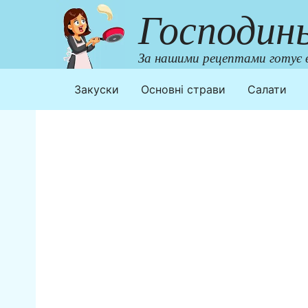
Перейти
Господин
до
контенту
За нашими рецептами готує в
Закуски
Основні страви
Салати