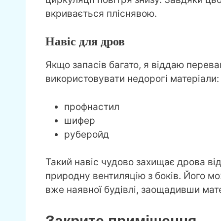
вкривається пліснявою.
Навіс для дров
Якщо запасів багато, я віддаю перева
використовувати недорогі матеріали:
профнастил
шифер
руберойд
Такий навіс чудово захищає дрова від
природну вентиляцію з боків. Його м
вже наявної будівлі, заощадивши мате
Закрите приміщення