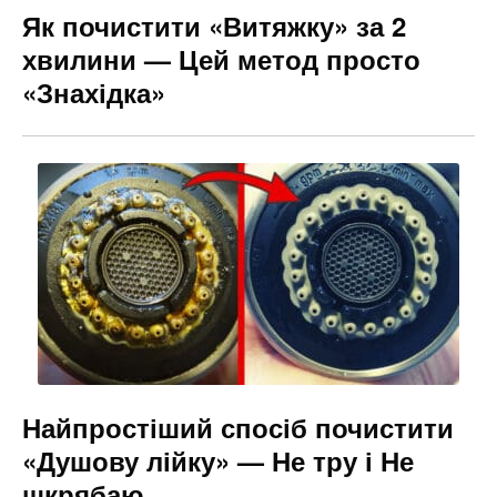
Як почистити «Витяжку» за 2
хвилини — Цей метод просто
«Знахідка»
Найпростіший спосіб почистити
«Душову лійку» — Не тру і Не
шкрябаю