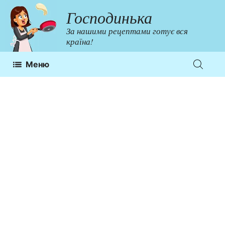
Перейти
Господинька
до
За нашими рецептами готує вся
контенту
країна!
Меню