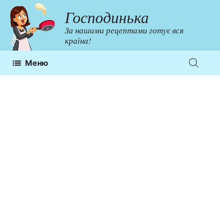
Перейти
Господинька
до
За нашими рецептами готує вся
контенту
країна!
Меню