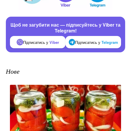
Щоб не загубити нас — підписуйтесь у Viber та
Telegram!
Підписатись у
Viber
Підписатись у
Telegram
Нове