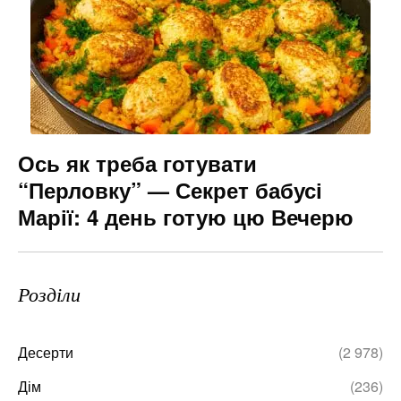
Ось як треба готувати
“Перловку” — Секрет бабусі
Марії: 4 день готую цю Вечерю
Розділи
Десерти
(2 978)
Дім
(236)