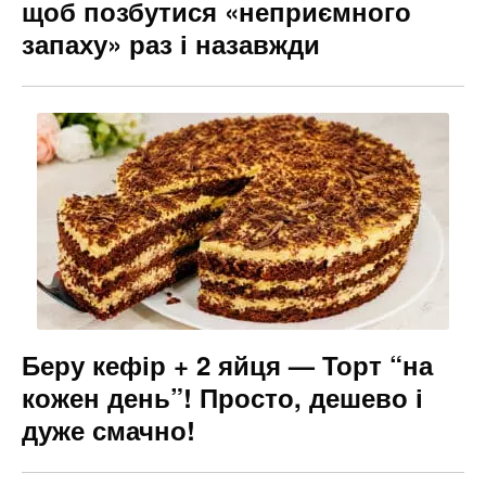
щоб позбутися «неприємного
запаху» раз і назавжди
Беру кефір + 2 яйця — Торт “на
кожен день”! Просто, дешево і
дуже смачно!