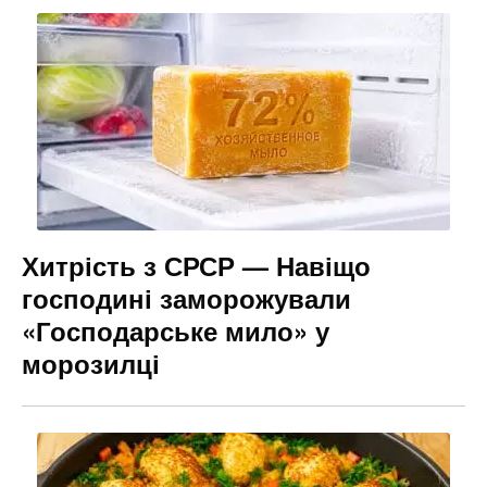
Хитрість з СРСР — Навіщо
господині заморожували
«Господарське мило» у
морозилці