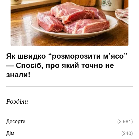
Як швидко “розморозити м’ясо”
— Спосіб, про який точно не
знали!
Розділи
Десерти
(2 981)
Дім
(240)