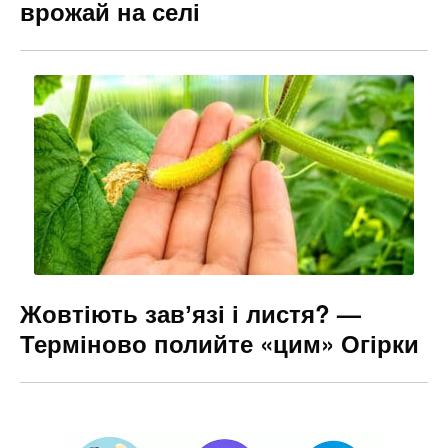
врожай на селі
Жовтіють завʼязі і листя? —
Терміново полийте «цим» Огірки