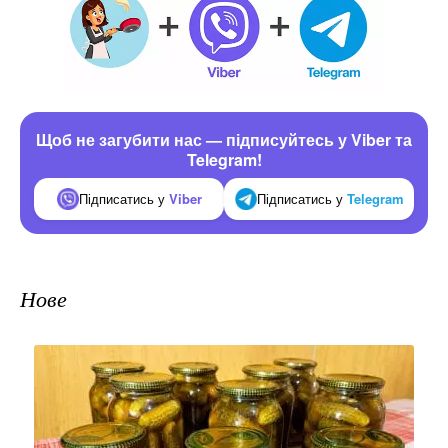
Щоб не загубити нас — підписуйтесь у Viber та
Telegram!
Підписатись у
Viber
Підписатись у
Telegram
Нове