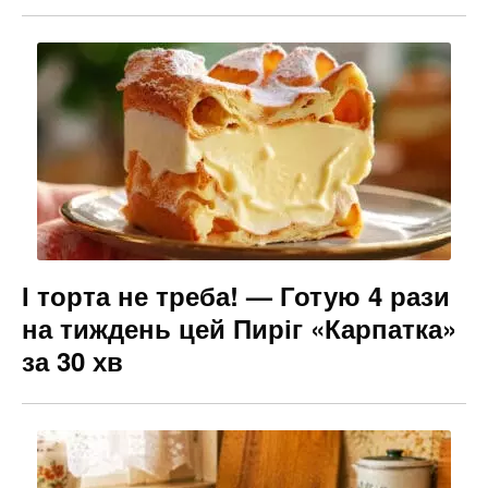
І торта не треба! — Готую 4 рази
на тиждень цей Пиріг «Карпатка»
за 30 хв