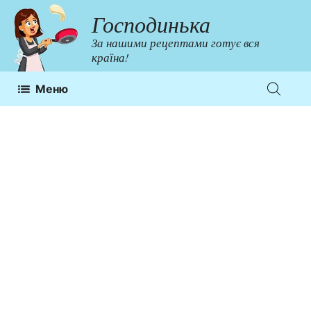
Перейти
Господинька
до
За нашими рецептами готує вся
контенту
країна!
Меню