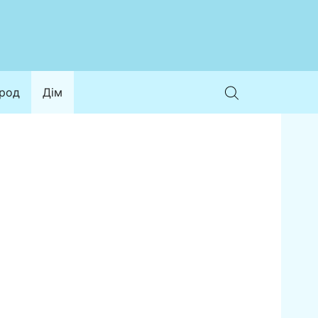
ород
Дім