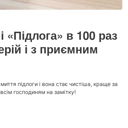
і «Підлога» в 100 раз
ерій і з приємним
миття підлоги і вона стає чистіша, краще за
 всім господиням на замітку!