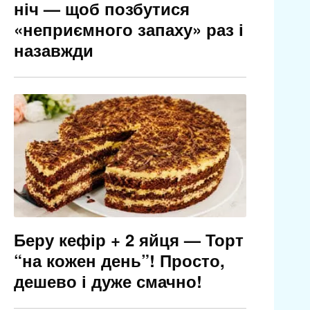
ніч — щоб позбутися
«неприємного запаху» раз і
назавжди
Беру кефір + 2 яйця — Торт
“на кожен день”! Просто,
дешево і дуже смачно!