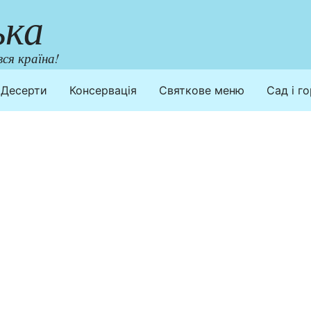
ька
ся країна!
Десерти
Консервація
Святкове меню
Сад і г