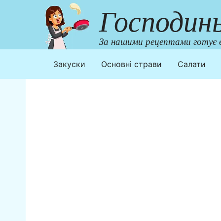
Перейти
Господин
до
контенту
За нашими рецептами готує в
Закуски
Основні страви
Салати