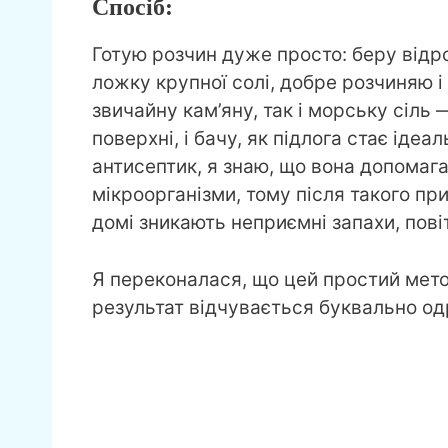
Спосіб:
Готую розчин дуже просто: беру відро
ложку крупної солі, добре розчиняю 
звичайну кам’яну, так і морську сіль
поверхні, і бачу, як підлога стає іде
антисептик, я знаю, що вона допомагає
мікроорганізми, тому після такого п
домі зникають неприємні запахи, пові
Я переконалася, що цей простий метод
результат відчувається буквально од