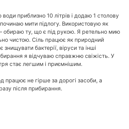
 води приблизно 10 літрів і додаю 1 столову
і починаю мити підлогу. Використовую як
 — обираю ту, що є під рукою. Я ретельно мию
ально чистою. Сіль працює як природний
 знищувати бактерії, віруси та інші
рибирання я відчуваю справжню свіжість. У
тря стає легшим і приємнішим.
 працює не гірше за дорогі засоби, а
разу після прибирання.