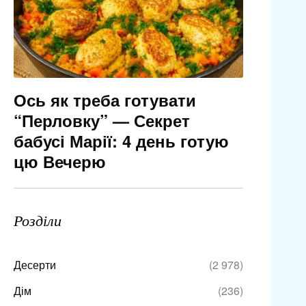
Ось як треба готувати
“Перловку” — Секрет
бабусі Марії: 4 день готую
цю Вечерю
Розділи
Десерти
(2 978)
Дім
(236)