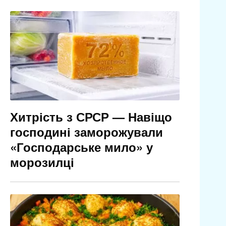
Хитрість з СРСР — Навіщо
господині заморожували
«Господарське мило» у
морозилці