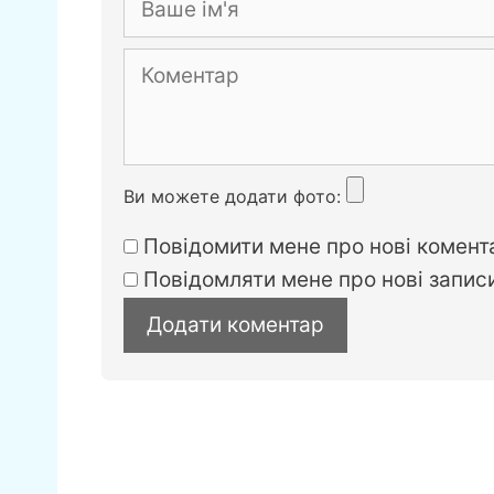
o
g
k
er
Коментар
Ви можете додати фото:
Повідомити мене про нові комента
Повідомляти мене про нові запи