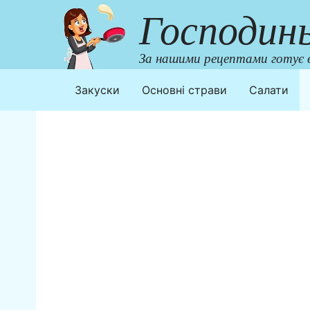
Перейти
Господин
до
контенту
За нашими рецептами готує в
Закуски
Основні страви
Салати