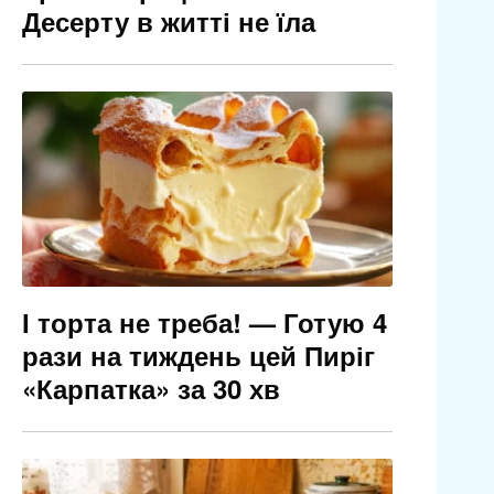
Десерту в житті не їла
І торта не треба! — Готую 4
рази на тиждень цей Пиріг
«Карпатка» за 30 хв