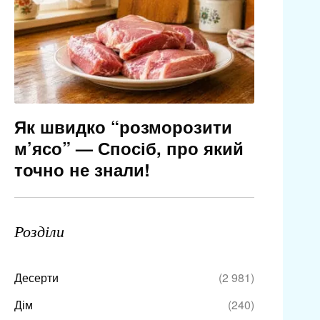
Як швидко “розморозити
м’ясо” — Спосіб, про який
точно не знали!
Розділи
Десерти
(2 981)
Дім
(240)