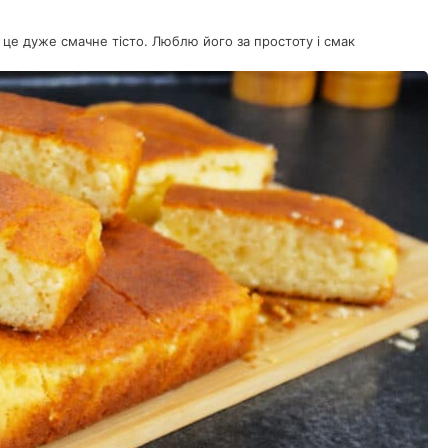
це дуже смачне тісто. Люблю його за простоту і смак