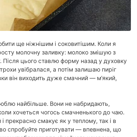
бити ще ніжнішим і соковитішим. Коли я
просту молочну заливку: молоко змішую з
. Після цього ставлю форму назад у духовку
трохи увібралася, а потім залишаю пиріг
ивки він виходить дуже смачний — м’який,
люблю найбільше. Вони не набридають,
коли хочеться чогось смачненького до чаю.
і прекрасно смакує як у теплому, так і в
во спробуйте приготувати — впевнена, що