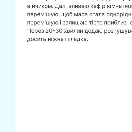
вінчиком. Далі вливаю кефір кімнатно
перемішую, щоб маса стала однорідно
перемішую і залишаю тісто приблизно
Через 20–30 хвилин додаю розпушувач
досить ніжне і гладке.