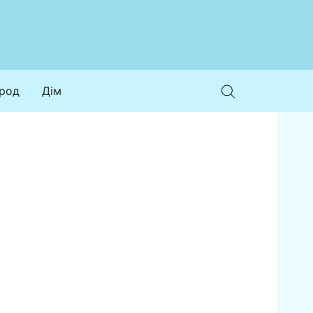
ород
Дім