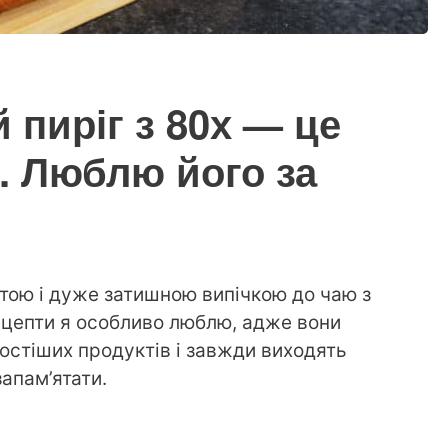
пиріг з 80х — це
о. Люблю його за
стою і дуже затишною випічкою до чаю з
ецепти я особливо люблю, адже вони
ростіших продуктів і завжди виходять
апам’ятати.