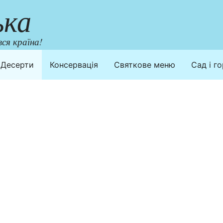
ька
ся країна!
Десерти
Консервація
Святкове меню
Сад і г