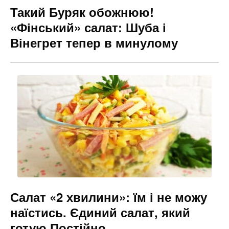
Такий Буряк обожнюю!
«Фінський» салат: Шуба і
Вінегрет тепер в минулому
Салат «2 хвилини»: їм і не можу
наїстись. Єдиний салат, який
готую Постійно