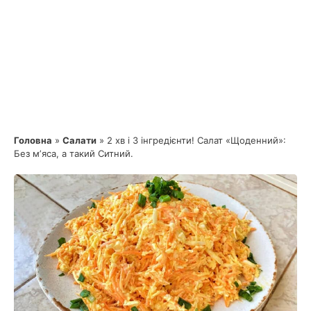
Головна
»
Салати
»
2 хв і 3 інгредієнти! Салат «Щоденний»:
Без мʼяса, а такий Ситний.