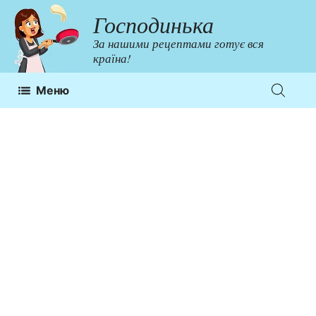
Перейти
Господинька
до
За нашими рецептами готує вся
контенту
країна!
Меню