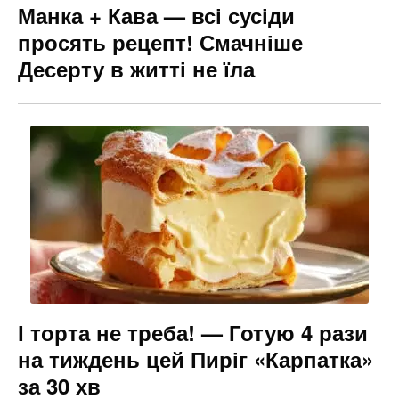
Манка + Кава — всі сусіди
просять рецепт! Смачніше
Десерту в житті не їла
І торта не треба! — Готую 4 рази
на тиждень цей Пиріг «Карпатка»
за 30 хв