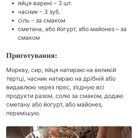
яйця варені – 3 шт.
часник – 3 зуб.
сіль – за смаком
сметана, або йогурт, або майонез – за
смаком
Приготування:
Моркву, сир, яйця натираю на великій
тертці, часник натираю на дрібній або
видавлюю через прес, з’єдную всі
продукти разом, солю за смаком, додаю
сметану або йогурт, або майонез,
перемішую.