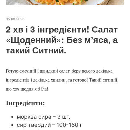
05.03.2025
2 хв і 3 інгредієнти! Салат
«Щоденний»: Без мʼяса, а
такий Ситний.
Готую смачний і швидкий салат, беру всього декілька
інгредієнтів і декілька хвилин, та готово! Такий ситний,
що хоч щодня я б їла!
Інгредієнти:
морква сира – 3 шт.
сир твердий – 100-160 г