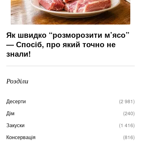
Як швидко “розморозити м’ясо”
— Спосіб, про який точно не
знали!
Розділи
Десерти
(2 981)
Дім
(240)
Закуски
(1 416)
Консервація
(816)