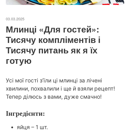
03.03.2025
Млинці «Для гостей»:
Тисячу компліментів і
Тисячу питань як я їх
готую
Усі мої гості з’їли ці млинці за лічені
хвилини, похвалили і ще й взяли рецепт!
Тепер ділюсь з вами, дуже смачно!
Інгредієнти:
яйця – 1 шт.