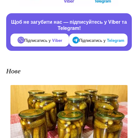
Щоб не загубити нас — підписуйтесь у Viber та
Telegram!
Підписатись у
Viber
Підписатись у
Telegram
Нове