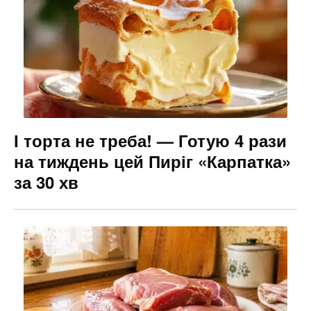
І торта не треба! — Готую 4 рази
на тиждень цей Пиріг «Карпатка»
за 30 хв