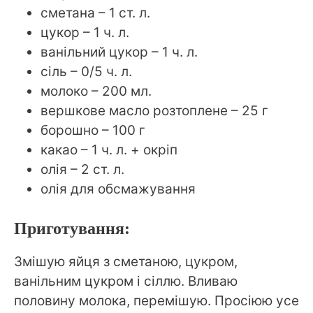
сметана – 1 ст. л.
цукор – 1 ч. л.
ванільний цукор – 1 ч. л.
сіль – 0/5 ч. л.
молоко – 200 мл.
вершкове масло розтоплене – 25 г
борошно – 100 г
какао – 1 ч. л. + окріп
олія – 2 ст. л.
олія для обсмажування
Приготування:
Змішую яйця з сметаною, цукром,
ванільним цукром і сіллю. Вливаю
половину молока, перемішую. Просіюю усе