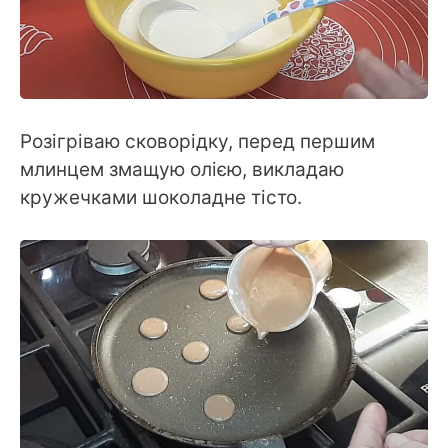
Розігріваю сковорідку, перед першим
млинцем змащую олією, викладаю
кружечками шоколадне тісто.