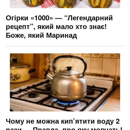
Огірки «1000» — “Легендарний
рецепт”, який мало хто знає!
Боже, який Маринад
Чому не можна кип’ятити воду 2
рази — Правда, про яку мовчать!