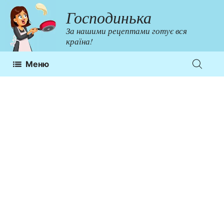
Перейти
Господинька
до
За нашими рецептами готує вся
контенту
країна!
Меню