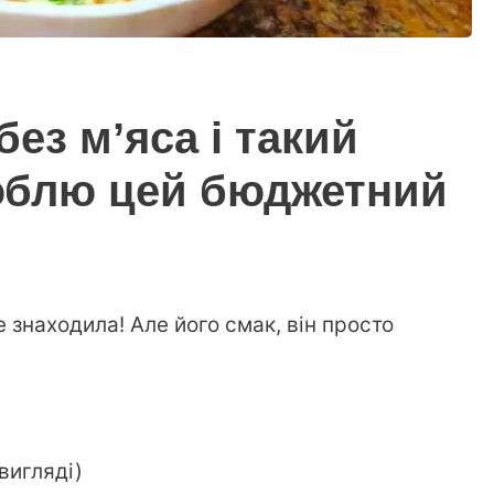
без мʼяса і такий
юблю цей бюджетний
 знаходила! Але його смак, він просто
вигляді)