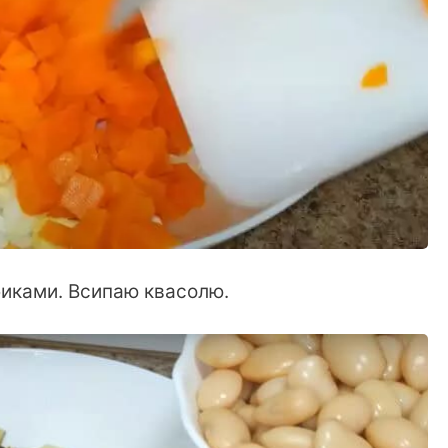
биками. Всипаю квасолю.