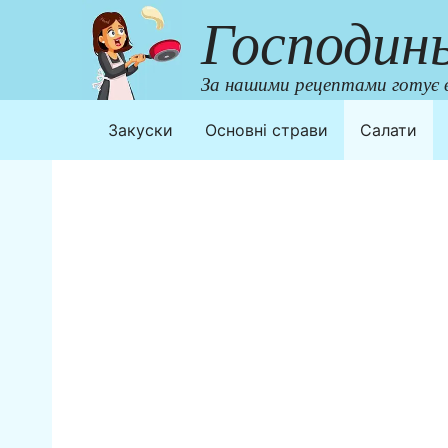
Перейти
Господин
до
контенту
За нашими рецептами готує в
Закуски
Основні страви
Салати