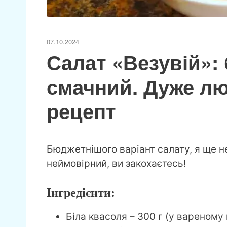
07.10.2024
Салат «Везувій»: 
смачний. Дуже л
рецепт
Бюджетнішого варіант салату, я ще не
неймовірний, ви закохаєтесь!
Інгредієнти:
Біла квасоля – 300 г (у вареному 