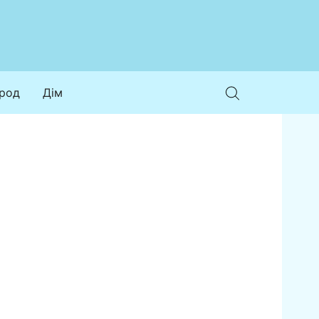
ород
Дім