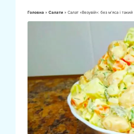
Головна
»
Салати
»
Салат «Везувій»: без мʼяса і та