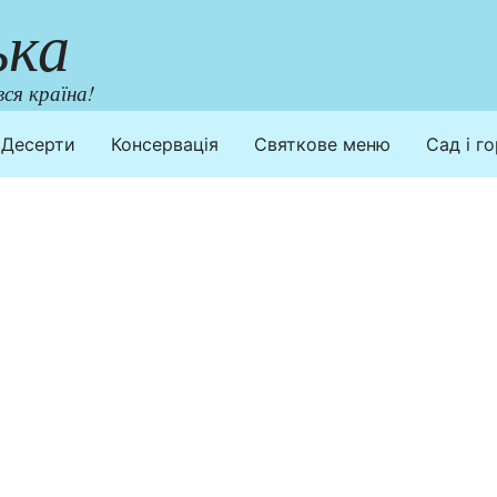
ька
ся країна!
Десерти
Консервація
Святкове меню
Сад і г