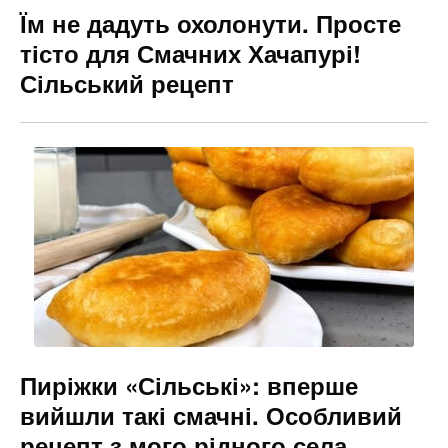
Їм не дадуть охолонути. Просте
тісто для Смачних Хачапурі!
Сільський рецепт
Пиріжки «Сільські»: вперше
вийшли такі смачні. Особливий
рецепт з мого рідного села