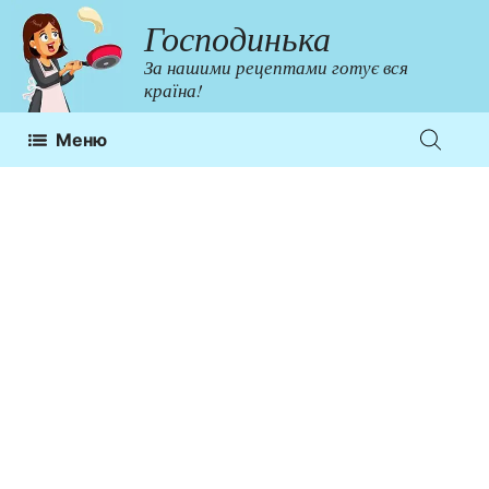
Перейти
Господинька
до
За нашими рецептами готує вся
контенту
країна!
Меню