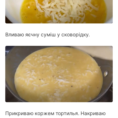
Вливаю яєчну суміш у сковорідку.
Прикриваю коржем тортилья. Накриваю