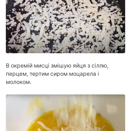
В окремій мисці змішую яйця з сіллю,
перцем, тертим сиром моцарела і
молоком.