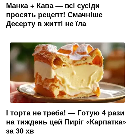
Манка + Кава — всі сусіди
просять рецепт! Смачніше
Десерту в житті не їла
І торта не треба! — Готую 4 рази
на тиждень цей Пиріг «Карпатка»
за 30 хв