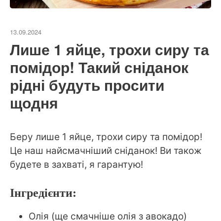
13.09.2024
Лише 1 яйце, трохи сиру та
помідор! Такий сніданок
рідні будуть просити
щодня
Беру лише 1 яйце, трохи сиру та помідор!
Це наш найсмачніший сніданок! Ви також
будете в захваті, я гарантую!
Інгредієнти:
Олія (ще смачніше олія з авокадо)