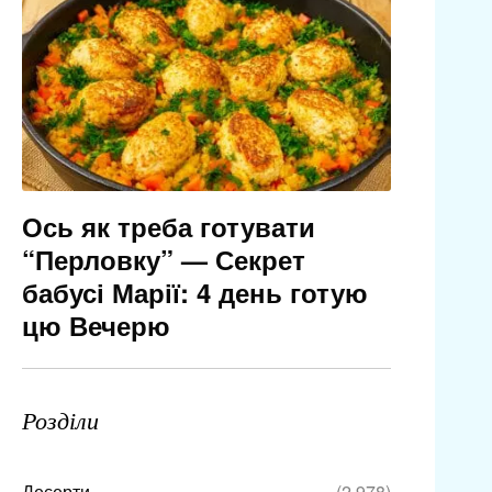
Ось як треба готувати
“Перловку” — Секрет
бабусі Марії: 4 день готую
цю Вечерю
Розділи
Десерти
(2 978)