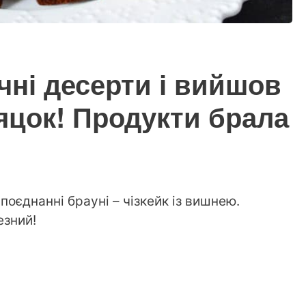
чні десерти і вийшов
яцок! Продукти брала
оєднанні брауні – чізкейк із вишнею.
езний!