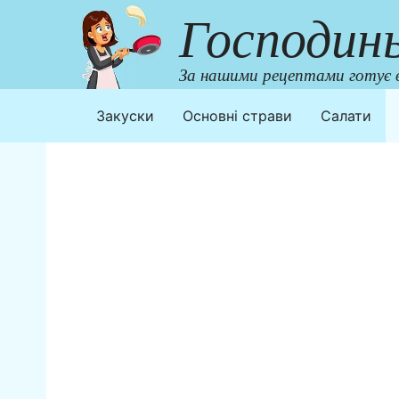
Перейти
Господин
до
контенту
За нашими рецептами готує в
Закуски
Основні страви
Салати