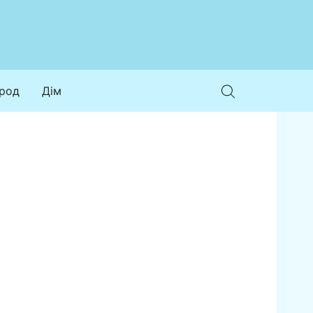
ород
Дім