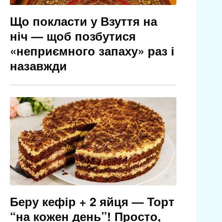
Що покласти у Взуття на
ніч — щоб позбутися
«неприємного запаху» раз і
назавжди
Беру кефір + 2 яйця — Торт
“на кожен день”! Просто,