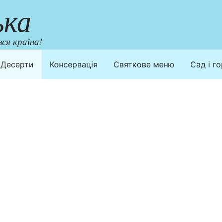
ька
ся країна!
Десерти
Консервація
Святкове меню
Сад і г