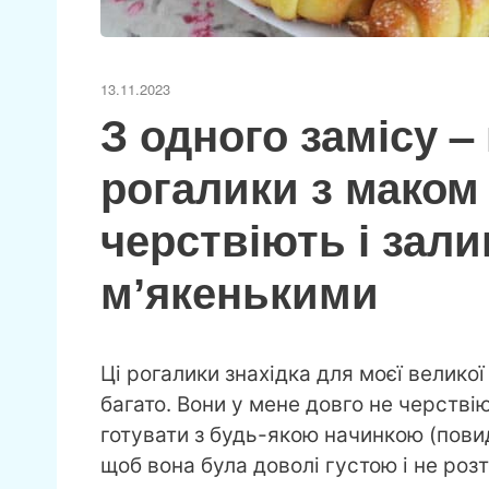
13.11.2023
З одного замісу –
рогалики з маком 
черствіють і зал
мʼякенькими
Ці рогалики знахідка для моєї великої
багато. Вони у мене довго не черств
готувати з будь-якою начинкою (повид
щоб вона була доволі густою і не розт