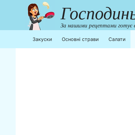
Перейти
Господин
до
контенту
За нашими рецептами готує в
Закуски
Основні страви
Салати