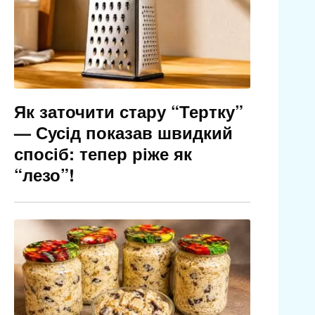
Як заточити стару “Тертку”
— Сусід показав швидкий
спосіб: тепер ріже як
“лезо”!