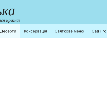
ька
ся країна!
Десерти
Консервація
Святкове меню
Сад і г