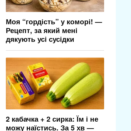
Моя “гордість” у коморі! —
Рецепт, за який мені
дякують усі сусідки
2 кабачка + 2 сирка: Їм і не
можу наїстись. За 5 хв —