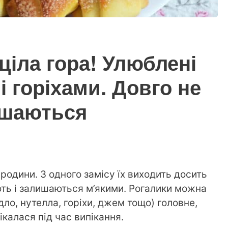
 ціла гора! Улюблені
і горіхами. Довго не
ишаються
 родини. З одного замісу їх виходить досить
іють і залишаються м’якими. Рогалики можна
ло, нутелла, горіхи, джем тощо) головне,
ікалася під час випікання.