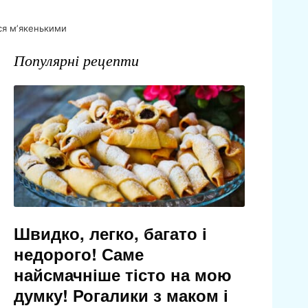
ься мʼякенькими
Популярні рецепти
Швидко, легко, багато і
недорого! Саме
найсмачніше тісто на мою
думку! Рогалики з маком і