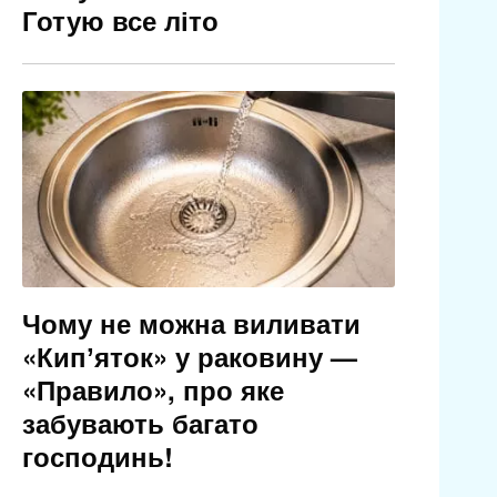
Готую все літо
Чому не можна виливати
«Кипʼяток» у раковину —
«Правило», про яке
забувають багато
господинь!