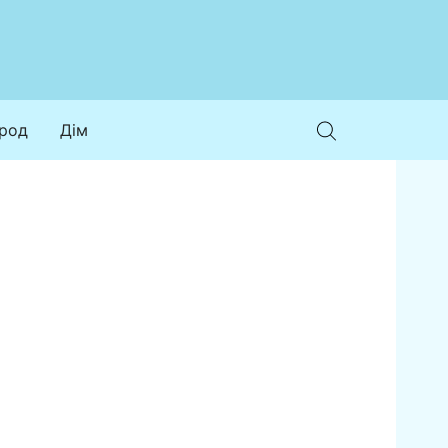
ород
Дім