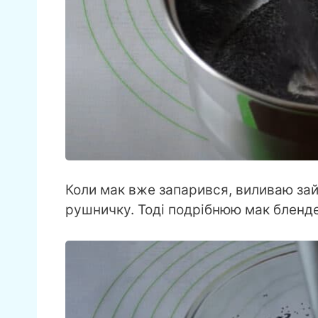
Коли мак вже запарився, виливаю за
рушничку. Тоді подрібнюю мак бленд