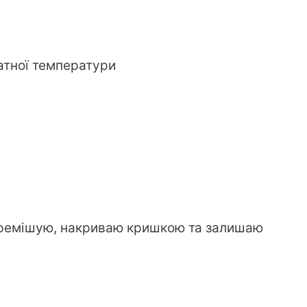
атної температури
перемішую, накриваю кришкою та залишаю