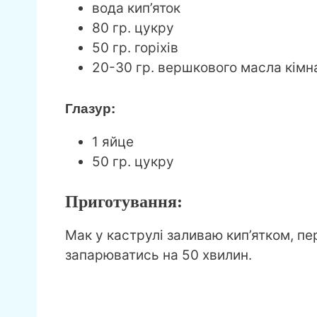
вода кип’яток
80 гр. цукру
50 гр. горіхів
20-30 гр. вершкового масла кімн
Глазур:
1 яйце
50 гр. цукру
Приготування:
Мак у каструлі заливаю кип’ятком, 
запарюватись на 50 хвилин.