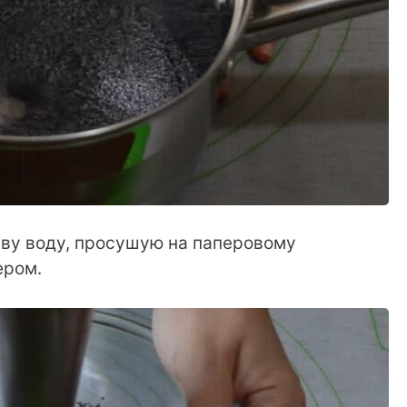
йву воду, просушую на паперовому
ером.