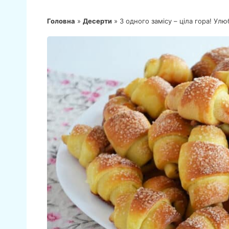
Головна
»
Десерти
»
З одного замісу – ціла гора! Ул