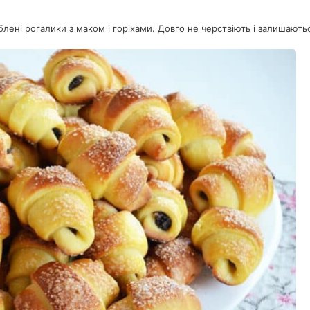
юблені рогалики з маком і горіхами. Довго не черствіють і залишают