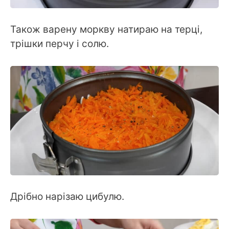
Також варену моркву натираю на терці,
трішки перчу і солю.
Дрібно нарізаю цибулю.