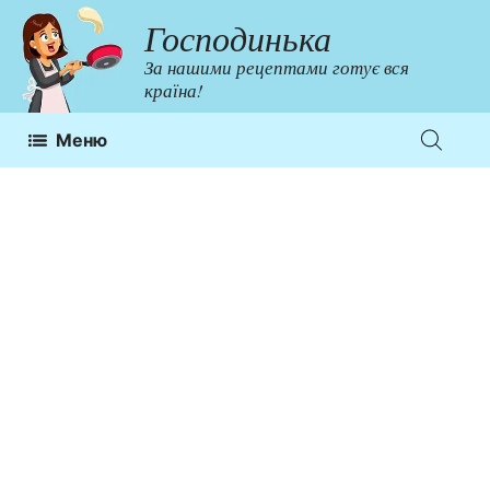
Перейти
Господинька
до
За нашими рецептами готує вся
контенту
країна!
Меню