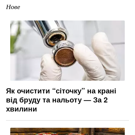
Нове
Як очистити “сіточку” на крані
від бруду та нальоту — За 2
хвилини