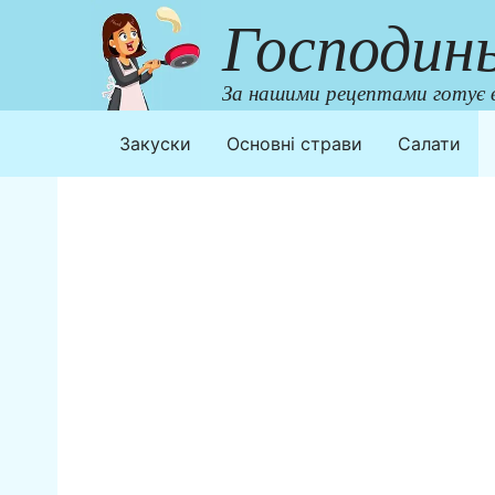
Перейти
Господин
до
контенту
За нашими рецептами готує в
Закуски
Основні страви
Салати