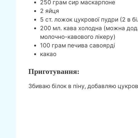
250 грам сир маскарпоне
2 яйця
5 ст. ложок цукрової пудри (2 в бі
200 мл. кава холодна (можна дода
молочно-кавового лікеру)
100 грам печива савоярді
какао
Приготування:
Збиваю білок в піну, добавляю цукров