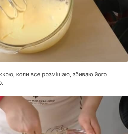
кою, коли все розмішаю, збиваю його
ю.