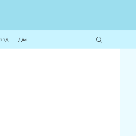
ород
Дім