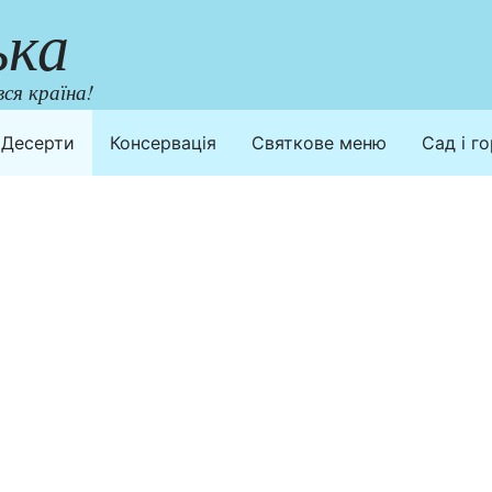
ька
ся країна!
Десерти
Консервація
Святкове меню
Сад і г