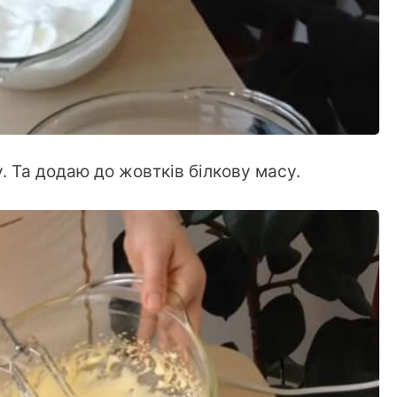
 Та додаю до жовтків білкову масу.