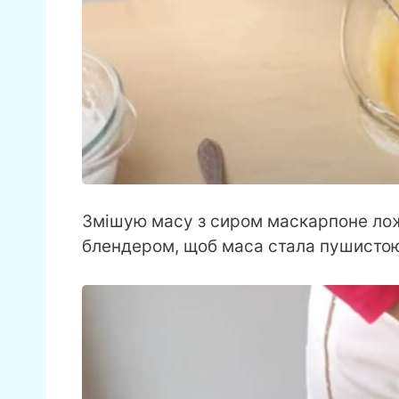
Змішую масу з сиром маскарпоне лож
блендером, щоб маса стала пушисто